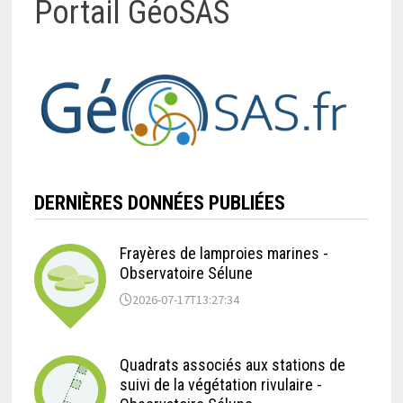
Portail GéoSAS
DERNIÈRES DONNÉES PUBLIÉES
Frayères de lamproies marines -
Observatoire Sélune
2026-07-17T13:27:34
Quadrats associés aux stations de
suivi de la végétation rivulaire -