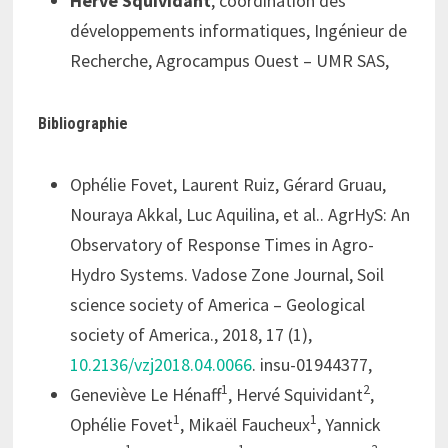
Hervé Squividant
, coordination des
développements informatiques, Ingénieur de
Recherche, Agrocampus Ouest – UMR SAS,
Bibliographie
Ophélie Fovet, Laurent Ruiz, Gérard Gruau,
Nouraya Akkal, Luc Aquilina, et al.. AgrHyS: An
Observatory of Response Times in Agro-
Hydro Systems. Vadose Zone Journal, Soil
science society of America – Geological
society of America., 2018, 17 (1),
10.2136/vzj2018.04.0066
. insu-01944377,
1
2
Geneviève Le Hénaff
, Hervé Squividant
,
1
1
Ophélie Fovet
, Mikaël Faucheux
, Yannick