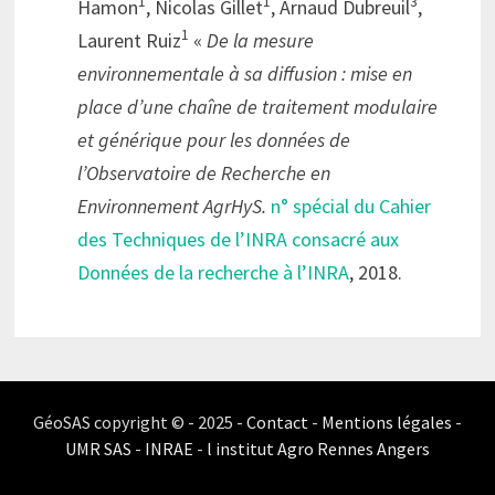
1
1
3
Hamon
, Nicolas Gillet
, Arnaud Dubreuil
,
1
Laurent Ruiz
«
De la mesure
environnementale à sa diffusion : mise en
place d’une chaîne de traitement modulaire
et générique pour les données de
l’Observatoire de Recherche en
Environnement AgrHyS.
n° spécial du Cahier
des Techniques de l’INRA consacré aux
Données de la recherche à l’INRA
, 2018.
GéoSAS copyright © - 2025 -
Contact
-
Mentions légales
-
UMR SAS
-
INRAE
-
l institut Agro Rennes Angers