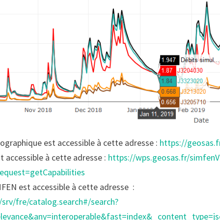
tographique est accessible à cette adresse :
https://geosas.f
t accessible à cette adresse :
https://wps.geosas.fr/simfenV
equest=getCapabilities
FEN est accessible à cette adresse :
srv/fre/catalog.search#/search?
relevance&any=interoperable&fast=index&_content_type=