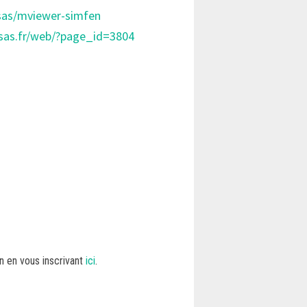
sas/mviewer-simfen
osas.fr/web/?page_id=3804
n en vous inscrivant
ici
.