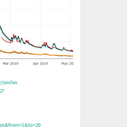
r/simfen
2?
json&from=1&to=20