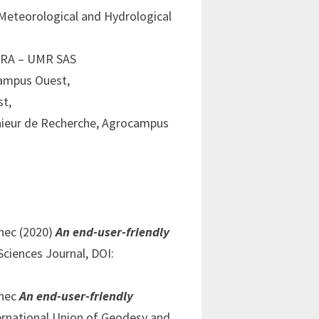
 Meteorological and Hydrological
INRA – UMR SAS
campus Ouest,
st,
nieur de Recherche, Agrocampus
nec
(2020)
An end-user-friendly
Sciences Journal,
DOI:
nec
An end-user-friendly
ernational Union of Geodesy and