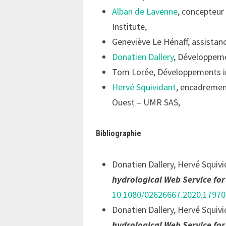
Alban de Lavenne
, concepteur
Institute,
Geneviève Le Hénaff, assista
Donatien Dallery
, Développeme
Tom Lorée, Développements in
Hervé Squividant
, encadremen
Ouest – UMR SAS,
Bibliographie
Donatien Dallery, Hervé Squiv
hydrological Web Service fo
10.1080/02626667.2020.1797
Donatien Dallery, Hervé Squiv
hydrological Web Service fo