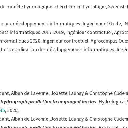
 du modèle hydrologique, chercheur en hydrologie, Swedish
nce aux développements informatiques, Ingénieur d’Etude, 
nts informatiques 2017-2019, Ingénieur contractuel, Agro
formatiques 2020, Ingénieur contractuel, Agrocampus Oue
t et coordination des développements informatiques, Ingé
idant, Alban de Lavenne ,Josette Launay & Christophe Cuden
r hydrograph prediction in ungauged basins
,
Hydrological 
045
, 2020,
idant, Alban de Lavenne ,Josette Launay & Christophe Cuden
r hydrograph prediction in ungauged basins
,
Poster at Int