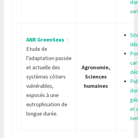
don
ser
Sit
ANR GreenSeas
:
déd
Etude de
Por
l’adaptation passée
car
et actuelle des
Agronomie,
déd
systèmes côtiers
Sciences
Pub
vulnérables,
humaines
do
exposés à une
géo
eutrophisation de
et 
longue durée.
tem