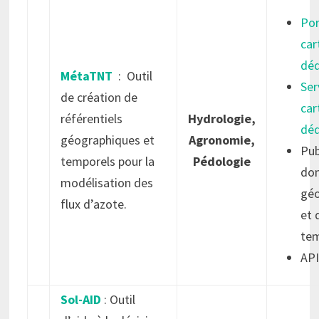
Por
car
déd
MétaTNT
: Outil
Ser
de création de
car
référentiels
Hydrologie,
déd
géographiques et
Agronomie,
Pub
temporels pour la
Pédologie
do
modélisation des
géo
flux d’azote.
et 
tem
AP
Sol-AID
: Outil