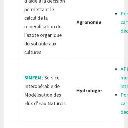
d’aide à la décision
permettant le
Por
calcul de la
Agronomie
car
minéralisation de
déd
l’azote organique
du sol utile aux
cultures
API
SIMFEN
: Service
mod
Interopérable de
int
Hydrologie
Modélisation des
Por
Flux d’Eau Naturels
car
déd