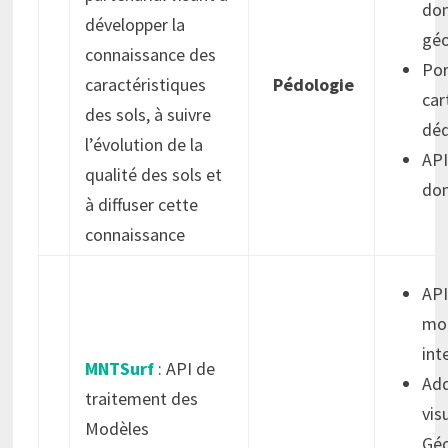
do
développer la
géo
connaissance des
Por
caractéristiques
Pédologie
car
des sols, à suivre
déd
l’évolution de la
API
qualité des sols et
do
à diffuser cette
connaissance
API
mod
int
MNTSurf
: API de
Ad
traitement des
vis
Modèles
Géo