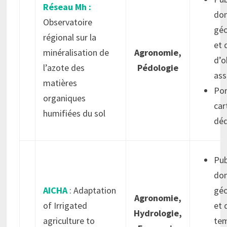
Réseau Mh :
do
Observatoire
géo
régional sur la
et 
minéralisation de
Agronomie,
d’o
l’azote des
Pédologie
ass
matières
Por
organiques
car
humifiées du sol
déd
Pub
do
AICHA
: Adaptation
géo
Agronomie,
of Irrigated
et 
Hydrologie,
agriculture to
tem