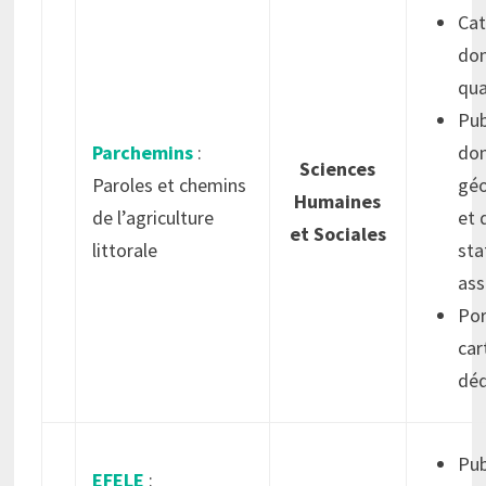
Cat
do
qua
Pub
Parchemins
:
do
Sciences
Paroles et chemins
géo
Humaines
de l’agriculture
et 
et Sociales
littorale
sta
ass
Por
car
déd
Pub
EFELE
: