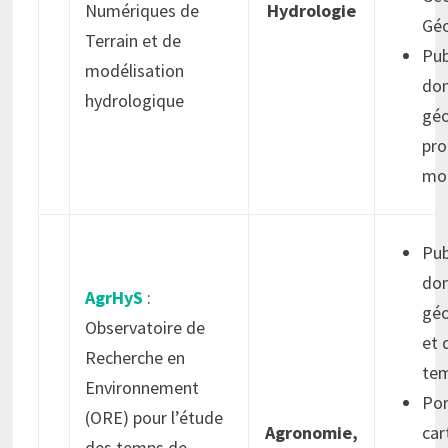
Numériques de
Hydrologie
Gé
Terrain et de
Pub
modélisation
do
hydrologique
géo
pro
mod
Pub
do
AgrHyS
:
géo
Observatoire de
et 
Recherche en
tem
Environnement
Por
(ORE) pour l’étude
Agronomie,
car
des temps de