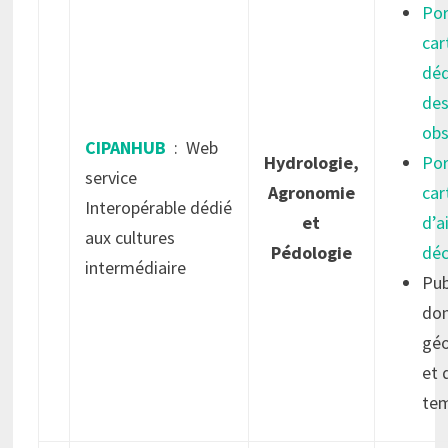
Por
car
déd
de
obs
CIPANHUB
: Web
Hydrologie,
Por
service
Agronomie
car
Interopérable dédié
et
d’a
aux cultures
Pédologie
déc
intermédiaire
Pub
do
géo
et 
tem