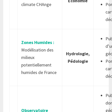
Economie
climate CHAnge
Por
car
déd
Pub
Zones Humides :
d’u
Modélisation des
Hydrologie,
géo
milieux
Pédologie
Por
potentiellement
car
humides de France
déd
Pub
do
Observatoire
géo