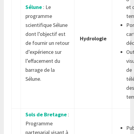
Sélune
: Le
et 
programme
tem
scientifique Sélune
Por
dont l’objectif est
car
Hydrologie
de fournir un retour
déd
d’expérience sur
Out
l’effacement du
vis
barrage de la
de
Sélune.
tél
des
tem
Sols de Bretagne
:
Programme
Pub
partenarial visant à