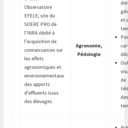
do
Observatoire
géo
EFELE, site du
et 
SOERE PRO de
tem
l’INRA dédié à
Por
l’acquisition de
Agronomie,
car
connaissances sur
Pédologie
déd
les effets
Out
agronomiques et
vis
environnementaux
de
des apports
tél
d’effluents issus
des
des élevages
tem
Pub