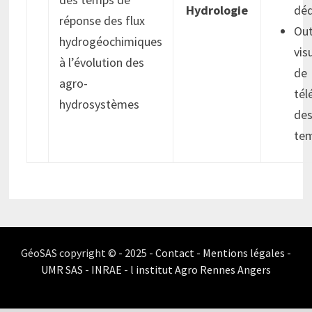
Hydrologie
déd
réponse des flux
Out
hydrogéochimiques
vis
à l’évolution des
de
agro-
tél
hydrosystèmes
des
tem
GéoSAS copyright © - 2025 -
Contact
-
Mentions légales
-
UMR SAS
-
INRAE
-
l institut Agro Rennes Angers