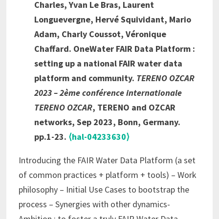
Charles, Yvan Le Bras, Laurent
Longuevergne, Hervé Squividant, Mario
Adam, Charly Coussot, Véronique
Chaffard. OneWater FAIR Data Platform :
setting up a national FAIR water data
platform and community.
TERENO OZCAR
2023 – 2ème conférence internationale
TERENO OZCAR
, TERENO and OZCAR
networks, Sep 2023, Bonn, Germany.
pp.1-23.
⟨hal-04233630⟩
Introducing the FAIR Water Data Platform (a set
of common practices + platform + tools) – Work
philosophy – Initial Use Cases to bootstrap the
process – Synergies with other dynamics-
Ambition : to foster a truly FAIR Water Data