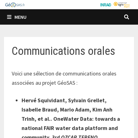
Passer
au
MENU
contenu
Communications orales
Voici une sélection de communications orales
associées au projet GéoSAS :
Hervé Squividant, Sylvain Grellet,
Isabelle Braud, Mario Adam, Kim Anh
Trinh, et al.. OneWater Data: towards a
national FAIR water data platform and
community.
3rd OZCAR TERENO