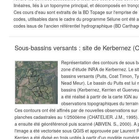
linéaires, liés à un toponyme principal, et décomposés en tron
Ces cours d'eau sont extraits de la BD Topage sur l'emprise de
codes, utilisables dans le cadre du programme Sélune ont été aj
codes issus de l'ancien référentiel hydrographique (BD Carthag
Sous-bassins versants : site de Kerbernez 
Représentation des contours de sous ba
zone d'étude INRA de Kerbernez. Le si
bassins versants (Puits, Coat Timon, T
Nead Meur). Le bassin du Puits est lui 
bassins (Kerbernez, Kerrien et Guerveu
a été réalisé à partir de la carte IGN 
observations topographiques du terrai
Ces contours ont été affinés par de nouvelles observations sur l
planches cadastrales au 1/2500ème (CHATELIER. J.M., 1995).
a ensuite été géoréférencé puis scanné (ABIVEN. S., 2000). A p
l'image a été vectorisée sous QGIS et approuvée par Laurent 
Kerrien a été divisé en trois unités à partir d'un modèle numériq