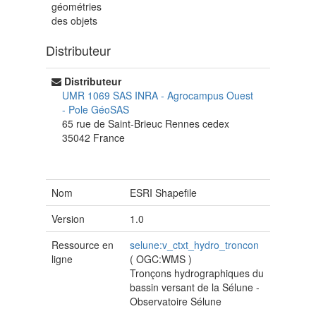
géométries
des objets
Distributeur
Distributeur
UMR 1069 SAS INRA - Agrocampus Ouest
-
Pole GéoSAS
65 rue de Saint-Brieuc
Rennes cedex
35042
France
Nom
ESRI Shapefile
Version
1.0
Ressource en
selune:v_ctxt_hydro_troncon
ligne
(
OGC:WMS
)
Tronçons hydrographiques du
bassin versant de la Sélune -
Observatoire Sélune