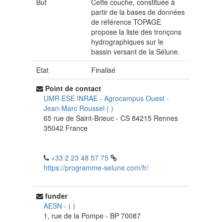
But
Cette couche, constituée à
partir de la bases de données
de référence TOPAGE
propose la liste des tronçons
hydrographiques sur le
bassin versant de la Sélune.
Etat
Finalisé
Point de contact
UMR ESE INRAE - Agrocampus Ouest
-
Jean-Marc Roussel
(
)
65 rue de Saint-Brieuc - CS 84215
Rennes
35042
France
+33 2 23 48 57 75
https://programme-selune.com/fr/
funder
AESN
-
(
)
1, rue de la Pompe - BP 70087