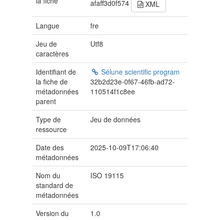
la fiche
afaff3d0f574
XML
Langue
fre
Jeu de
Utf8
caractères
Identifiant de
Sélune scientific program
la fiche de
32b2d23e-0f67-46fb-ad72-
métadonnées
110514f1c8ee
parent
Type de
Jeu de données
ressource
Date des
2025-10-09T17:06:40
métadonnées
Nom du
ISO 19115
standard de
métadonnées
Version du
1.0