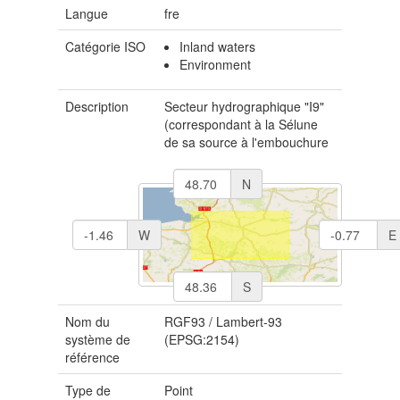
Langue
fre
Catégorie ISO
Inland waters
Environment
Description
Secteur hydrographique "I9"
(correspondant à la Sélune
de sa source à l'embouchure
N
W
E
S
Nom du
RGF93 / Lambert-93
système de
(EPSG:2154)
référence
Type de
Point