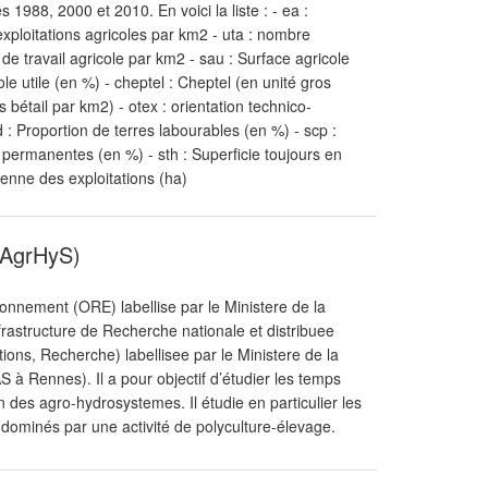
988, 2000 et 2010. En voici la liste : - ea :
xploitations agricoles par km2 - uta : nombre
 de travail agricole par km2 - sau : Surface agricole
le utile (en %) - cheptel : Cheptel (en unité gros
s bétail par km2) - otex : orientation technico-
d : Proportion de terres labourables (en %) - scp :
 permanentes (en %) - sth : Superficie toujours en
yenne des exploitations (ha)
 AgrHyS)
nnement (ORE) labellise par le Ministere de la
rastructure de Recherche nationale et distribuee
ons, Recherche) labellisee par le Ministere de la
à Rennes). Il a pour objectif d’étudier les temps
 des agro-hydrosystemes. Il étudie en particulier les
ominés par une activité de polyculture-élevage.