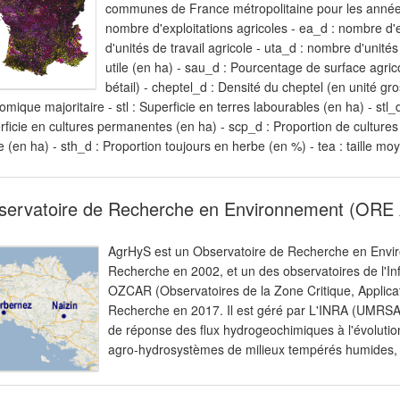
communes de France métropolitaine pour les années 1
nombre d'exploitations agricoles - ea_d : nombre d'e
d'unités de travail agricole - uta_d : nombre d'unités
utile (en ha) - sau_d : Pourcentage de surface agrico
bétail) - cheptel_d : Densité du cheptel (en unité gro
mique majoritaire - stl : Superficie en terres labourables (en ha) - stl_
ficie en cultures permanentes (en ha) - scp_d : Proportion de cultures
 (en ha) - sth_d : Proportion toujours en herbe (en %) - tea : taille mo
servatoire de Recherche en Environnement (ORE
AgrHyS est un Observatoire de Recherche en Enviro
Recherche en 2002, et un des observatoires de l'Inf
OZCAR (Observatoires de la Zone Critique, Applicati
Recherche en 2017. Il est géré par L'INRA (UMRSAS 
de réponse des flux hydrogeochimiques à l'évolution
agro-hydrosystèmes de milieux tempérés humides, d