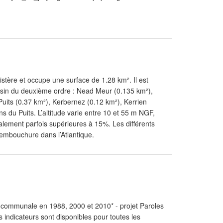
istère et occupe une surface de 1.28 km². Il est
ssin du deuxième ordre : Nead Meur (0.135 km²),
uits (0.37 km²), Kerbernez (0.12 km²), Kerrien
s du Puits. L’altitude varie entre 10 et 55 m NGF,
ement parfois supérieures à 15%. Les différents
 embouchure dans l’Atlantique.
lle communale en 1988, 2000 et 2010* - projet Paroles
s indicateurs sont disponibles pour toutes les