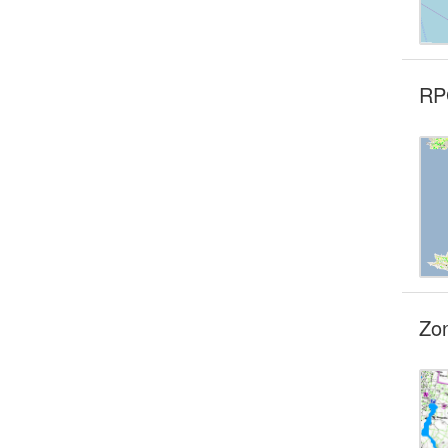
RPG
Zon