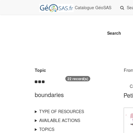
Catalogue GéoSAS
Se
Search
Topic
Fro
22 record(s)
C
boundaries
Pet
TYPE OF RESOURCES
AVAILABLE ACTIONS
TOPICS