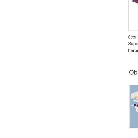
écono
Super
herbe
Ob