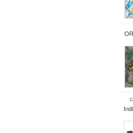
OR
C
Ind