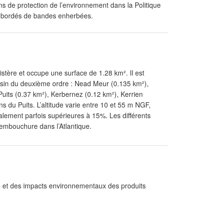
ns de protection de l’environnement dans la Politique
t bordés de bandes enherbées.
istère et occupe une surface de 1.28 km². Il est
ssin du deuxième ordre : Nead Meur (0.135 km²),
uits (0.37 km²), Kerbernez (0.12 km²), Kerrien
s du Puits. L’altitude varie entre 10 et 55 m NGF,
ement parfois supérieures à 15%. Les différents
 embouchure dans l’Atlantique.
 et des impacts environnementaux des produits