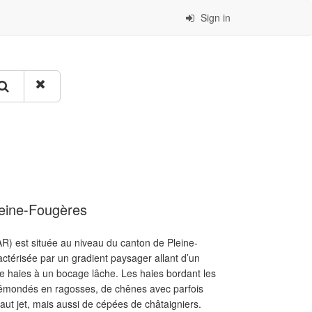
Sign in
leine-Fougères
AR) est située au niveau du canton de Pleine-
térisée par un gradient paysager allant d’un
e haies à un bocage lâche. Les haies bordant les
s émondés en ragosses, de chênes avec parfois
ut jet, mais aussi de cépées de châtaigniers.