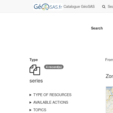
Catalogue GéoSAS
Se
Search
Type
Fro
4 record(s)
Zon
series
TYPE OF RESOURCES
AVAILABLE ACTIONS
TOPICS