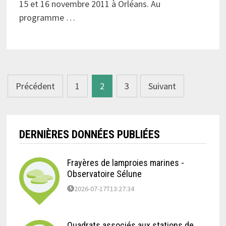
15 et 16 novembre 2011 à Orléans. Au
programme …
Pagination
Précédent
1
2
3
Suivant
des
publications
DERNIÈRES DONNÉES PUBLIÉES
Frayères de lamproies marines -
Observatoire Sélune
2026-07-17T13:27:34
Quadrats associés aux stations de