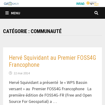
Passer
au
MENU
contenu
CATÉGORIE :
COMMUNAUTÉ
Hervé Squividant au Premier FOSS4G
Francophone
22 mai 2014
Hervé Squividant a présenté le « WPS Bassin
versant » au Premier FOSS4G Francophone La
première édition de FOSS4G-FR (Free and Open
Source For Geospatial) a …