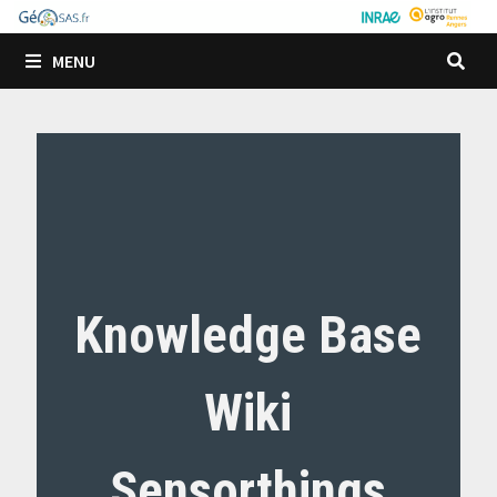
Passer
au
MENU
contenu
Knowledge Base
Wiki
Sensorthings