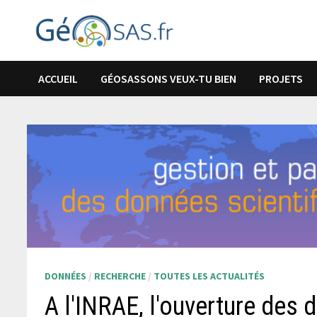
Passer
au
contenu
ACCUEIL
GÉOSASSONS VEUX-TU BIEN
PROJETS
DONNÉES
/
RECHERCHE
/
TOUTES LES ACTUALITÉS
A l'INRAE, l'ouverture des