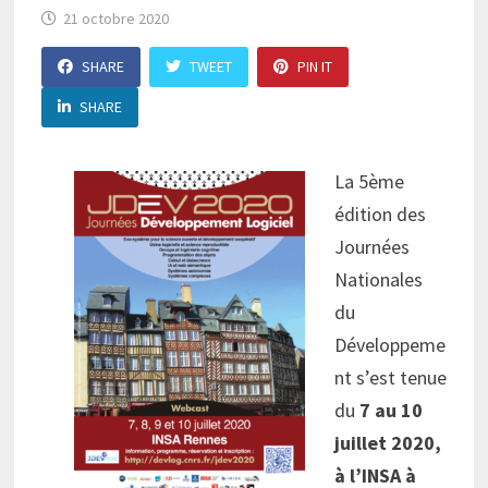
21 octobre 2020
SHARE
TWEET
PIN IT
SHARE
La 5ème
édition des
Journées
Nationales
du
Développeme
nt s’est tenue
du
7 au 10
juillet 2020,
à l’INSA à