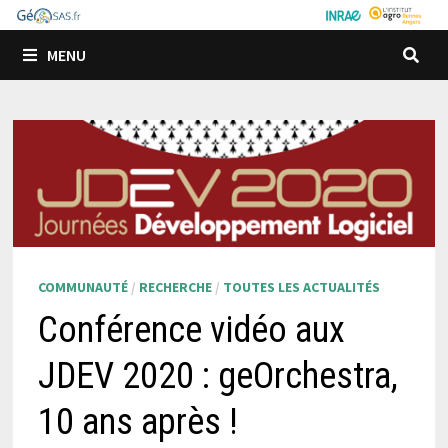
Passer
au
MENU
contenu
COMMUNAUTÉ
/
RECHERCHE
/
TOUTES LES ACTUALITÉS
Conférence vidéo aux
JDEV 2020 : geOrchestra,
10 ans après !