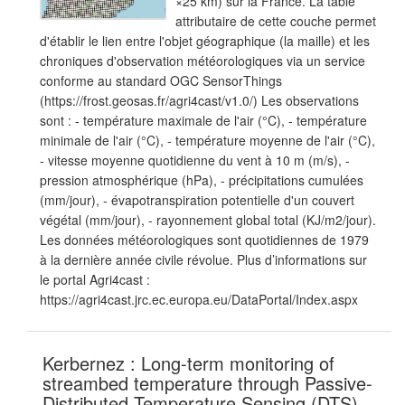
×25 km) sur la France. La table
attributaire de cette couche permet
d'établir le lien entre l'objet géographique (la maille) et les
chroniques d'observation météorologiques via un service
conforme au standard OGC SensorThings
(https://frost.geosas.fr/agri4cast/v1.0/) Les observations
sont : - température maximale de l'air (°C), - température
minimale de l'air (°C), - température moyenne de l'air (°C),
- vitesse moyenne quotidienne du vent à 10 m (m/s), -
pression atmosphérique (hPa), - précipitations cumulées
(mm/jour), - évapotranspiration potentielle d'un couvert
végétal (mm/jour), - rayonnement global total (KJ/m2/jour).
Les données météorologiques sont quotidiennes de 1979
à la dernière année civile révolue. Plus d’informations sur
le portal Agri4cast :
https://agri4cast.jrc.ec.europa.eu/DataPortal/Index.aspx
Kerbernez : Long-term monitoring of
streambed temperature through Passive-
Distributed Temperature Sensing (DTS)