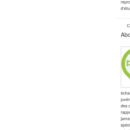
repr
d'étu
C
Abo
échan
juvén
des d
rappo
jamai
spéc