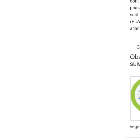
dont 
phas
sont 
(FDA
atlan
C
Obs
sui
végét