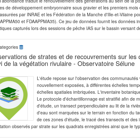
l’abondance traduit le renouvellement des générations au sein de la po
es de développement embryonnaire sous gravier et les premiers mois d
assurées par INRAE et les Fédération de la Manche d'Ille-et-Vilaine po
APPMA50 et FDAAPPMA35). Ce jeu de données fournit les données indi
tiques capturés lors des sessions de pêche IAS sur le bassin versant de
ategories
ervations de strates et de recouvrements sur les 
vi de la végétation rivulaire - Observatoire Sélune
L'étude repose sur l'observation des communautés v
nouvellement exposées, à différentes échelles tempore
échelles spatiales imbriquées. L'inventaire botaniq
Le protocole d'échantillonnage est stratifié afin de
d'étude, un transect perpendiculaire au lit de la rivi
d'eau sont marquées sur le terrain en fonction du t
de ces zones d'étude, le tracé des transects et des
ation observés par strate sur les quadrats enregistrées ainsi que le typ