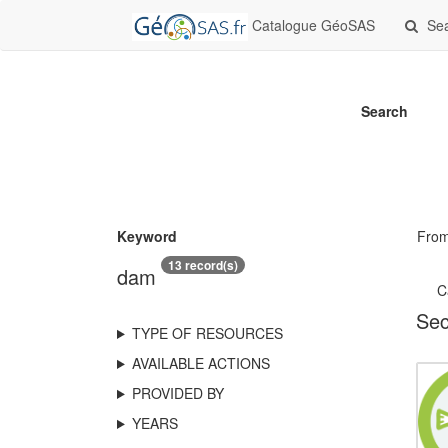
Catalogue GéoSAS
Se
Search
Keyword
Fro
13 record(s)
dam
C
Sec
TYPE OF RESOURCES
AVAILABLE ACTIONS
PROVIDED BY
YEARS