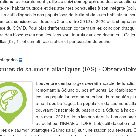
ations (ou recrutement), utile au suivi démographique des populations.
té de l’habitat trutticole et des atteintes ponctuelles à son intégrité (
 un outil diagnostic des populations de truite et de leurs habitats en 
années considérées : tous les 2 ans entre 2012 et 2020 puis chaque an
se du COVID. Pour plus d'information concernant les condition d'acquisi
ne des biocénoses dont les liens sont fournis dans ce document. Ce j
elles (0+, 1+ et cumul), par station et par session de pêche.
ategories
tures de saumons atlantiques (IAS) - Observatoir
L’ouverture des barrages devrait impacter le fonct
remontant la Sélune ou ses affluents. Le rétablissem
les flux populationnels en autorisant la remontée p
amont des barrages. La population de saumons atlan
couvrant l’ensemble du bassin de la Sélune à l'aide 
ans avant 2021 et tous les ans depuis. Les campagn
au point par l’INRAE et l'OFB. L’objectif de cette m
iles de saumon atlantique (Salmo salar) sur une station (ou secteur). C