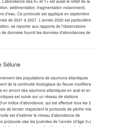
 L’abondance des 0+ et 1+ est aussi le reflet de la
pollution, sédimentation, fragmentation notamment).
cours d’eau. Ce protocole est appliqué en septembre
née de 2021 à 2027. L'année 2020 est particulière
tion, se reporter aux rapports de l'observatoire
eu de données fournit les données d'abondances de
e Sélune
ionnement des populations de saumons atlantiques
ent de la continuité écologique du fleuve modifiera
lus en amont des saumons atlantiques en aval et en
tiques est suivie sur un réseau de stations
d'un indice d’abondance, qui est effectué tous les 2
es de terrain respectent le protocole de pêche mis
éthode est d’estimer le niveau d’abondance de
e protocole vise les juvéniles de l’année (d’âge 0+)