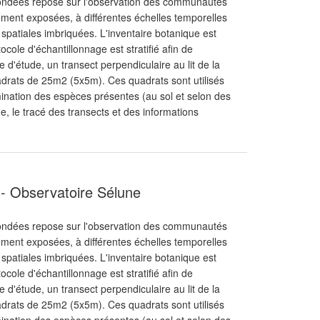
exondées repose sur l'observation des communautés
lement exposées, à différentes échelles temporelles
s spatiales imbriquées. L'inventaire botanique est
cole d'échantillonnage est stratifié afin de
 d'étude, un transect perpendiculaire au lit de la
quadrats de 25m2 (5x5m). Ces quadrats sont utilisés
rmination des espèces présentes (au sol et selon des
e, le tracé des transects et des informations
n - Observatoire Sélune
exondées repose sur l'observation des communautés
lement exposées, à différentes échelles temporelles
s spatiales imbriquées. L'inventaire botanique est
cole d'échantillonnage est stratifié afin de
 d'étude, un transect perpendiculaire au lit de la
quadrats de 25m2 (5x5m). Ces quadrats sont utilisés