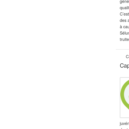
génér
quali
C’est
des 
à cau
Sélu
truit
C
Cap
juvén