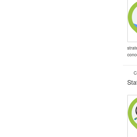
strat
conc
C
Sta