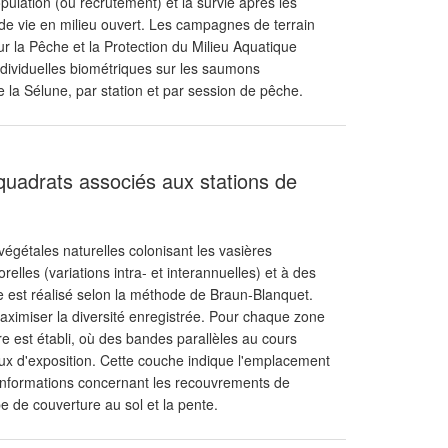
pulation (ou recrutement) et la survie après les
e vie en milieu ouvert. Les campagnes de terrain
ur la Pêche et la Protection du Milieu Aquatique
viduelles biométriques sur les saumons
 la Sélune, par station et par session de pêche.
quadrats associés aux stations de
égétales naturelles colonisant les vasières
lles (variations intra- et interannuelles) et à des
ue est réalisé selon la méthode de Braun-Blanquet.
 maximiser la diversité enregistrée. Pour chaque zone
ère est établi, où des bandes parallèles au cours
aux d'exposition. Cette couche indique l'emplacement
 informations concernant les recouvrements de
e de couverture au sol et la pente.