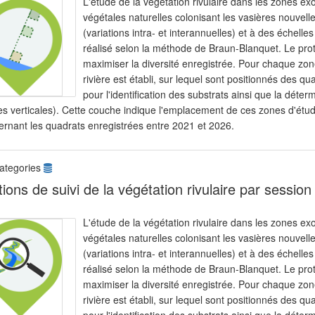
L'étude de la végétation rivulaire dans les zones 
végétales naturelles colonisant les vasières nouvel
(variations intra- et interannuelles) et à des échelle
réalisé selon la méthode de Braun-Blanquet. Le proto
maximiser la diversité enregistrée. Pour chaque zone
rivière est établi, sur lequel sont positionnés des 
pour l'identification des substrats ainsi que la déte
es verticales). Cette couche indique l'emplacement de ces zones d'étud
ernant les quadrats enregistrées entre 2021 et 2026.
ategories
tions de suivi de la végétation rivulaire par sessio
L'étude de la végétation rivulaire dans les zones 
végétales naturelles colonisant les vasières nouvel
(variations intra- et interannuelles) et à des échelle
réalisé selon la méthode de Braun-Blanquet. Le proto
maximiser la diversité enregistrée. Pour chaque zone
rivière est établi, sur lequel sont positionnés des 