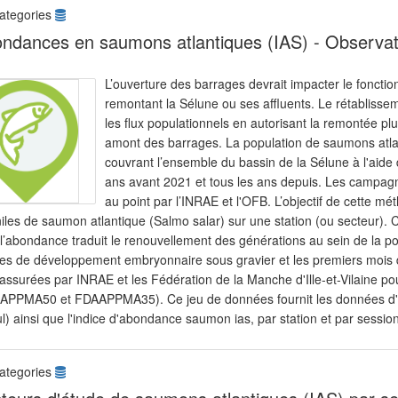
ategories
ndances en saumons atlantiques (IAS) - Observat
L’ouverture des barrages devrait impacter le fonct
remontant la Sélune ou ses affluents. Le rétablissem
les flux populationnels en autorisant la remontée p
amont des barrages. La population de saumons atlan
couvrant l’ensemble du bassin de la Sélune à l'aide 
ans avant 2021 et tous les ans depuis. Les campagn
au point par l’INRAE et l'OFB. L’objectif de cette m
iles de saumon atlantique (Salmo salar) sur une station (ou secteur). C
l’abondance traduit le renouvellement des générations au sein de la po
es de développement embryonnaire sous gravier et les premiers mois d
assurées par INRAE et les Fédération de la Manche d'Ille-et-Vilaine po
APPMA50 et FDAAPPMA35). Ce jeu de données fournit les données d'a
) ainsi que l'indice d'abondance saumon ias, par station et par sessio
ategories