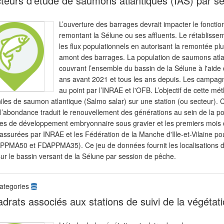
teurs d'étude de saumons atlantiques (IAS) par se
L’ouverture des barrages devrait impacter le fonct
remontant la Sélune ou ses affluents. Le rétablissem
les flux populationnels en autorisant la remontée p
amont des barrages. La population de saumons atlan
couvrant l’ensemble du bassin de la Sélune à l'aide 
ans avant 2021 et tous les ans depuis. Les campagn
au point par l’INRAE et l'OFB. L’objectif de cette m
iles de saumon atlantique (Salmo salar) sur une station (ou secteur). C
l’abondance traduit le renouvellement des générations au sein de la po
es de développement embryonnaire sous gravier et les premiers mois d
assurées par INRAE et les Fédération de la Manche d'Ille-et-Vilaine po
PPMA50 et FDAPPMA35). Ce jeu de données fournit les localisations d
ur le bassin versant de la Sélune par session de pêche.
ategories
drats associés aux stations de suivi de la végétati