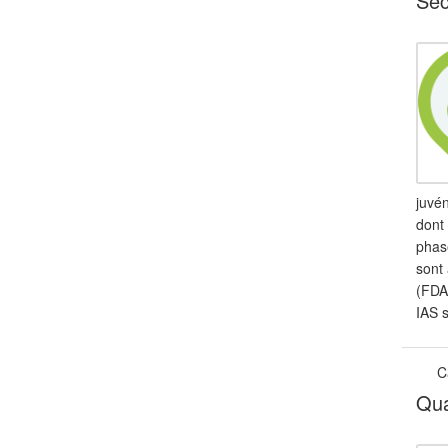
Sec
juvén
dont 
phas
sont 
(FDA
IAS s
C
Qua