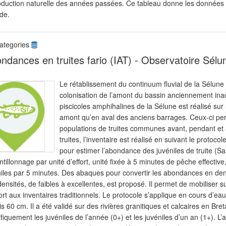
oduction naturelle des années passées. Ce tableau donne les données in
de.
ategories
ndances en truites fario (IAT) - Observatoire Sélu
Le rétablissement du continuum fluvial de la Sélune
colonisation de l’amont du bassin anciennement inacc
piscicoles amphihalines de la Sélune est réalisé sur l
amont qu’en aval des anciens barrages. Ceux-ci pe
populations de truites communes avant, pendant et 
truites, l’inventaire est réalisé en suivant le protoc
pour estimer l’abondance des juvéniles de truite (Sal
tillonnage par unité d’effort, unité fixée à 5 minutes de pêche effecti
iles par 5 minutes. Des abaques pour convertir les abondances en densi
ensités, de faibles à excellentes, est proposé. Il permet de mobiliser 
rt aux inventaires traditionnels. Le protocole s’applique en cours d’ea
s 60 cm. Il a été validé sur des rivières granitiques et calcaires en 
ifiquement les juvéniles de l’année (0+) et les juvéniles d’un an (1+)