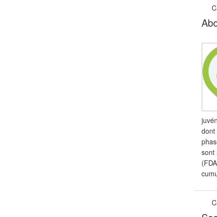
C
Abo
juvén
dont 
phas
sont 
(FDA
cumul
C