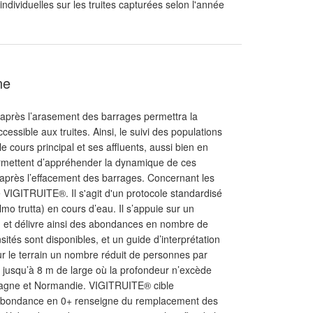
dividuelles sur les truites capturées selon l'année
ne
 après l’arasement des barrages permettra la
essible aux truites. Ainsi, le suivi des populations
e cours principal et ses affluents, aussi bien en
rmettent d’appréhender la dynamique de ces
après l’effacement des barrages. Concernant les
ole VIGITRUITE®. Il s'agit d'un protocole standardisé
mo trutta) en cours d’eau. Il s’appuie sur un
ve, et délivre ainsi des abondances en nombre de
tés sont disponibles, et un guide d’interprétation
sur le terrain un nombre réduit de personnes par
u jusqu’à 8 m de large où la profondeur n’excède
Bretagne et Normandie. VIGITRUITE® cible
. L’abondance en 0+ renseigne du remplacement des