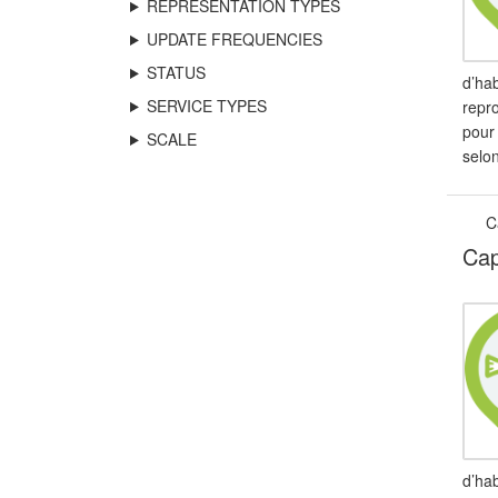
REPRESENTATION TYPES
UPDATE FREQUENCIES
STATUS
d’hab
SERVICE TYPES
repr
pour
SCALE
selo
C
Cap
d’hab