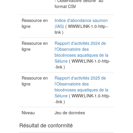
- Observatoire Sélune" au
format CSV
Ressource en
Indice d'abondance saumon
ligne
(IAS)
(
WWW:LINK-1.0-http--
link
)
Ressource en
Rapport d'activités 2024 de
ligne
l'Observatoire des
biocénoses aquatiques de la
Sélune
(
WWW:LINK-1.0-http-
-link
)
Ressource en
Rapport d'activités 2025 de
ligne
l'Observatoire des
biocénoses aquatiques de la
Sélune
(
WWW:LINK-1.0-http-
-link
)
Niveau
Jeu de données
Résultat de conformité