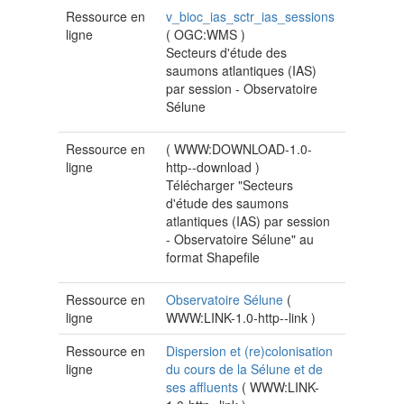
Ressource en
v_bioc_ias_sctr_ias_sessions
ligne
(
OGC:WMS
)
Secteurs d'étude des
saumons atlantiques (IAS)
par session - Observatoire
Sélune
Ressource en
(
WWW:DOWNLOAD-1.0-
ligne
http--download
)
Télécharger "Secteurs
d'étude des saumons
atlantiques (IAS) par session
- Observatoire Sélune" au
format Shapefile
Ressource en
Observatoire Sélune
(
ligne
WWW:LINK-1.0-http--link
)
Ressource en
Dispersion et (re)colonisation
ligne
du cours de la Sélune et de
ses affluents
(
WWW:LINK-