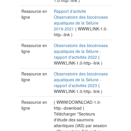
1.0-http--link
)
Ressource en
Rapport d'activité
ligne
Observatoire des biocénoses
aquatiques de la Sélune
2019-2021
(
WWW:LINK-1.0-
http--link
)
Ressource en
Observatoire des biocénoses
ligne
aquatiques de la Sélune -
rapport d'activités 2022
(
WWW:LINK-1.0-http--link
)
Ressource en
Observatoire des biocénoses
ligne
aquatiques de la Sélune -
rapport d’activités 2023
(
WWW:LINK-1.0-http--link
)
Ressource en
(
WWW:DOWNLOAD-1.0-
ligne
http--download
)
Télécharger "Secteurs
d'étude des saumons
atlantiques (IAS) par session