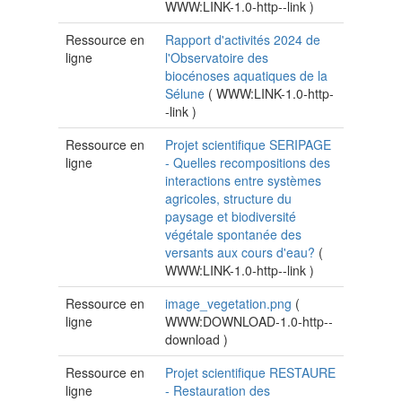
WWW:LINK-1.0-http--link
)
Ressource en
Rapport d'activités 2024 de
ligne
l'Observatoire des
biocénoses aquatiques de la
Sélune
(
WWW:LINK-1.0-http-
-link
)
Ressource en
Projet scientifique SERIPAGE
ligne
- Quelles recompositions des
interactions entre systèmes
agricoles, structure du
paysage et biodiversité
végétale spontanée des
versants aux cours d'eau?
(
WWW:LINK-1.0-http--link
)
Ressource en
image_vegetation.png
(
ligne
WWW:DOWNLOAD-1.0-http--
download
)
Ressource en
Projet scientifique RESTAURE
ligne
- Restauration des