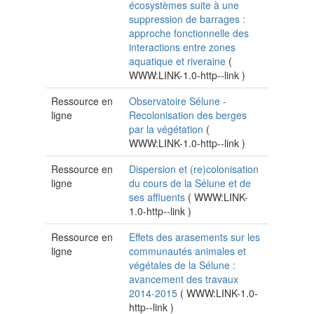
écosystèmes suite à une
suppression de barrages :
approche fonctionnelle des
interactions entre zones
aquatique et riveraine
(
WWW:LINK-1.0-http--link
)
Ressource en
Observatoire Sélune -
ligne
Recolonisation des berges
par la végétation
(
WWW:LINK-1.0-http--link
)
Ressource en
Dispersion et (re)colonisation
ligne
du cours de la Sélune et de
ses affluents
(
WWW:LINK-
1.0-http--link
)
Ressource en
Effets des arasements sur les
ligne
communautés animales et
végétales de la Sélune :
avancement des travaux
2014-2015
(
WWW:LINK-1.0-
http--link
)