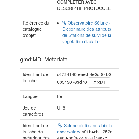
COMPLETER AVEC
DESCRIPTIF PROTOCOLE
Référence du
Observatoire Sélune -
catalogue
Dictionnaire des attributs
d'objet
de Stations de suivi de la
végétation rivulaire
gmd:MD_Metadata
Identifiant de
c6734140-eaed-4e0d-94b0-
la fiche
005430763d70
XML
Langue
fre
Jeu de
Utf8
caractères
Identifiant de
Sélune biotic and abiotic
la fiche de
observatory
e91b4cb1-252d-
métadonnées
4ae9-bdf4-24366af7a87c