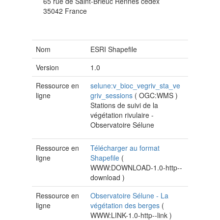
65 rue de Saint-Brieuc
Rennes cedex
35042
France
Nom
ESRI Shapefile
Version
1.0
Ressource en
selune:v_bioc_vegriv_sta_ve
ligne
griv_sessions
(
OGC:WMS
)
Stations de suivi de la
végétation rivulaire -
Observatoire Sélune
Ressource en
Télécharger au format
ligne
Shapefile
(
WWW:DOWNLOAD-1.0-http--
download
)
Ressource en
Observatoire Sélune - La
ligne
végétation des berges
(
WWW:LINK-1.0-http--link
)