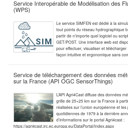
Service Interopérable de Modélisation des Fl
(WPS)
Le service SIMFEN est dédié à la simula
tout points du réseau hydrographique br
partir de n'importe quel logiciel ou scr
GET/POST. Une interface web est dispon
pour effectuer, visualiser et télécharger
façon intuitive et ergonomique sans co
Service de téléchargement des données mété
sur la France (API OGC SensorThings)
L’API Agri4Cast diffuse des données mé
grille de 25×25 km sur la France à part
réalisées sur l’union européenne et les
quotidiennes de 1979 à la dernière anné
d’informations sur le portal Agri4cast :
https://agri4cast.jrc.ec.europa.eu/DataPortal/Index.aspx