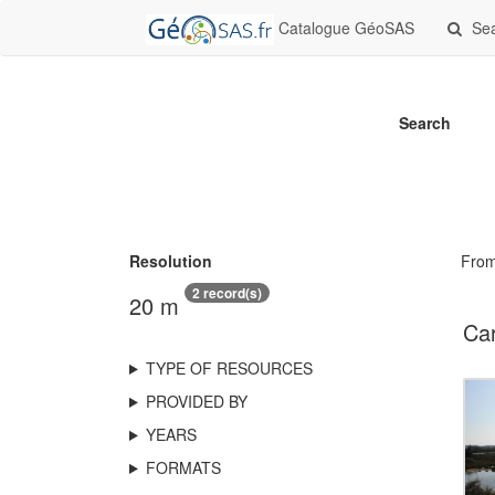
Catalogue GéoSAS
Se
Search
Resolution
Fro
2 record(s)
20 m
Car
TYPE OF RESOURCES
PROVIDED BY
YEARS
FORMATS