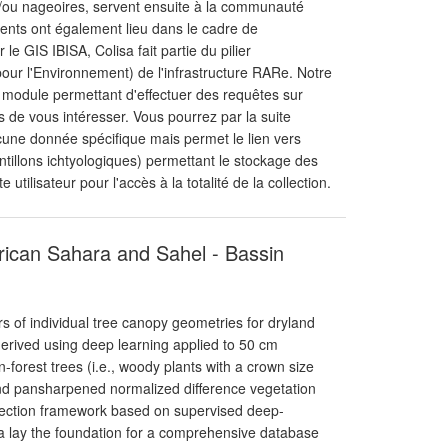
t/ou nageoires, servent ensuite à la communauté
ments ont également lieu dans le cadre de
e GIS IBISA, Colisa fait partie du pilier
r l'Environnement) de l'infrastructure RARe. Notre
n module permettant d'effectuer des requêtes sur
 de vous intéresser. Vous pourrez par la suite
une donnée spécifique mais permet le lien vers
ntillons ichtyologiques) permettant le stockage des
tilisateur pour l'accès à la totalité de la collection.
rican Sahara and Sahel - Bassin
s of individual tree canopy geometries for dryland
erived using deep learning applied to 50 cm
n-forest trees (i.e., woody plants with a crown size
and pansharpened normalized difference vegetation
etection framework based on supervised deep-
ta lay the foundation for a comprehensive database