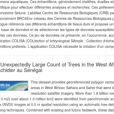
imens aquatiques. Ces échantillons, généralement otolithes, écailles e
tifique pour effectuer différentes analyses et recherches. Ces prélève
ervatoire Sélune. Labélisé Centre de Ressources Biologiques (CRB) par l
ronnement BRC4Env (réseau des Centres de Ressources Biologiques pou
ogue référence ces différents échantillons de tissus durs et propose u
e base de données et de sélectionner les types de données susceptibles
rter ces données. Ce jeu de données ne présente, en l’occurrence, auc
lication COLISA (COLlection of Ichtyological SAmple : Collection d'écha
tillons prélevés. L'application COLISA nécessite la création d'un compte u
Unexpectedly Large Count of Trees in the West Af
chidier au Sénégal
This dataset provides georeferenced polygon vector
areas in West African Sahara and Sahel that were d
resolution satellite imagery. More than 1.8 billion no
 3 m2) over about 1.3 million km2 were identified from panchromatic 
x (NVDI) images at 0.5 m spatial resolution using an automatic tree d
ning techniques. Combined with existing and future fieldwork, these da