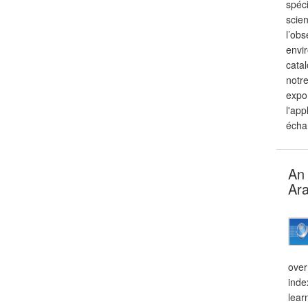
spéc
scien
l’obs
envi
catal
notr
expo
l'app
échan
An 
Ara
over
inde
lear