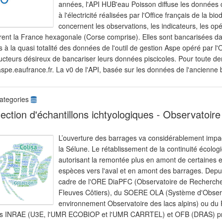
années, l'API HUB'eau Poisson diffuse les données c
à l'électricité réalisées par l'Office français de la 
concernent les observations, les indicateurs, les opé
rent la France hexagonale (Corse comprise). Elles sont bancarisées da
 à la quasi totalité des données de l'outil de gestion Aspe opéré par l'
ucteurs désireux de bancariser leurs données piscicoles. Pour toute de
aspe.eaufrance.fr. La v0 de l'API, basée sur les données de l'ancienne
ategories
lection d'échantillons ichtyologiques - Observatoir
L’ouverture des barrages va considérablement impac
la Sélune. Le rétablissement de la continuité écolog
autorisant la remontée plus en amont de certaines 
espèces vers l'aval et en amont des barrages. Dep
cadre de l'ORE DiaPFC (Observatoire de Recherch
Fleuves Côtiers), du SOERE OLA (Système d'Observ
environnement Observatoire des lacs alpins) ou du 
és INRAE (U3E, l'UMR ECOBIOP et l'UMR CARRTEL) et OFB (DRAS) pré