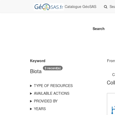
Catalogue GéoSAS
Se
Search
Keyword
Fro
3 record(s)
Biota
C
Col
TYPE OF RESOURCES
AVAILABLE ACTIONS
PROVIDED BY
YEARS