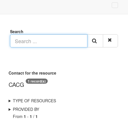
Search
Contact for the resource
1 record(s)
CACG
TYPE OF RESOURCES
PROVIDED BY
From
1
-
1
/
1