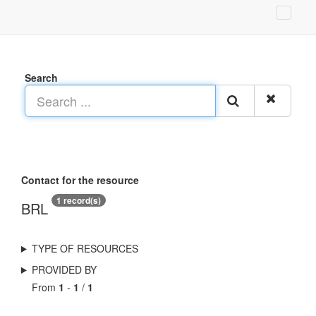
Search
Contact for the resource
1 record(s)
BRL
TYPE OF RESOURCES
PROVIDED BY
From
1
-
1
/
1