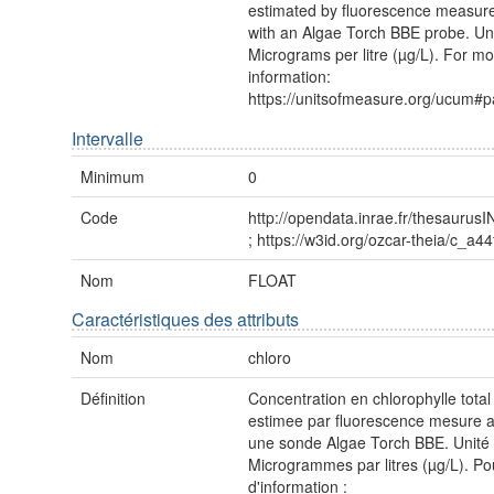
estimated by fluorescence measu
with an Algae Torch BBE probe. Uni
Micrograms per litre (µg/L). For m
information:
https://unitsofmeasure.org/ucum#p
Intervalle
Minimum
0
Code
http://opendata.inrae.fr/thesauru
; https://w3id.org/ozcar-theia/c_a4
Nom
FLOAT
Caractéristiques des attributs
Nom
chloro
Définition
Concentration en chlorophylle total
estimee par fluorescence mesure 
une sonde Algae Torch BBE. Unité 
Microgrammes par litres (µg/L). Po
d'information :