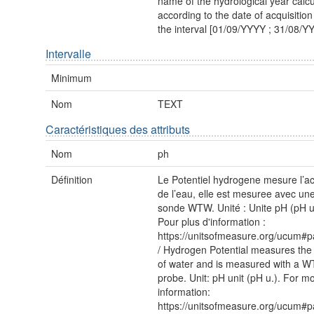
name of the hydrological year calc
according to the date of acquisition
the interval [01/09/YYYY ; 31/08/Y
Intervalle
Minimum
Nom
TEXT
Caractéristiques des attributs
Nom
ph
Définition
Le Potentiel hydrogene mesure l’ac
de l’eau, elle est mesuree avec un
sonde WTW. Unité : Unite pH (pH u
Pour plus d'information :
https://unitsofmeasure.org/ucum#p
/ Hydrogen Potential measures the 
of water and is measured with a 
probe. Unit: pH unit (pH u.). For m
information:
https://unitsofmeasure.org/ucum#p