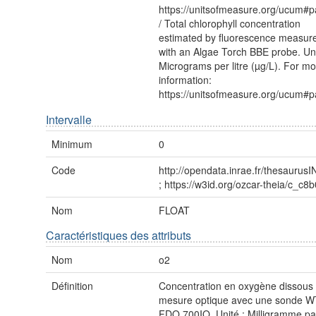
https://unitsofmeasure.org/ucum#p
/ Total chlorophyll concentration
estimated by fluorescence measu
with an Algae Torch BBE probe. Uni
Micrograms per litre (µg/L). For m
information:
https://unitsofmeasure.org/ucum#p
Intervalle
Minimum
0
Code
http://opendata.inrae.fr/thesauru
; https://w3id.org/ozcar-theia/c_c8
Nom
FLOAT
Caractéristiques des attributs
Nom
o2
Définition
Concentration en oxygène dissous
mesure optique avec une sonde 
FDO 700IQ. Unité : Milligramme par