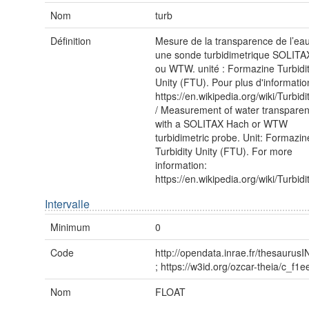
Nom
turb
Définition
Mesure de la transparence de l’ea
une sonde turbidimetrique SOLIT
ou WTW. unité : Formazine Turbidi
Unity (FTU). Pour plus d'informatio
https://en.wikipedia.org/wiki/Turb
/ Measurement of water transpare
with a SOLITAX Hach or WTW
turbidimetric probe. Unit: Formazin
Turbidity Unity (FTU). For more
information:
https://en.wikipedia.org/wiki/Turb
Intervalle
Minimum
0
Code
http://opendata.inrae.fr/thesauru
; https://w3id.org/ozcar-theia/c_f1
Nom
FLOAT