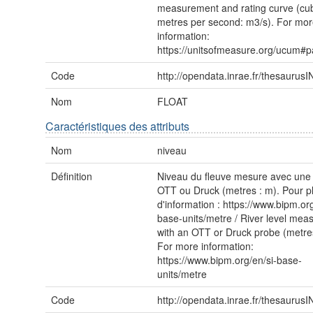
measurement and rating curve (cu
metres per second: m3/s). For mo
information:
https://unitsofmeasure.org/ucum#p
Code
http://opendata.inrae.fr/thesauru
Nom
FLOAT
Caractéristiques des attributs
Nom
niveau
Définition
Niveau du fleuve mesure avec une
OTT ou Druck (metres : m). Pour p
d'information : https://www.bipm.org
base-units/metre / River level mea
with an OTT or Druck probe (metre
For more information:
https://www.bipm.org/en/si-base-
units/metre
Code
http://opendata.inrae.fr/thesauru