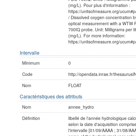
(mg/L). Pour plus d'information :
https://unitsofmeasure.org/ucum#p
/ Dissolved oxygen concentration b
optical measurement with a WTW
700IQ probe. Unit: Milligrams per li
(mg/L). For more information:
https://unitsofmeasure.org/ucum#p
Intervalle
Minimum
0
Code
http://opendata.inrae.fr/thesauru
Nom
FLOAT
Caractéristiques des attributs
Nom
annee_hydro
Définition
libellé de l'année hydrologique cal
selon la date d'acquisition compris
l'intervalle [01/09/AAAA ; 31/08/AA