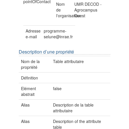
pointOfContact
Nom
UMR DECOD -
de
Agrocampus
l'organisation
Ouest
Adresse
programme-
e-mail
selune@inrae.fr
Description d’une propriété
Nom de la
Table attributaire
propriété
Définition
Elément
false
abstrait
Alias
Description de la table
attributaire
Alias
Description of the attribute
table