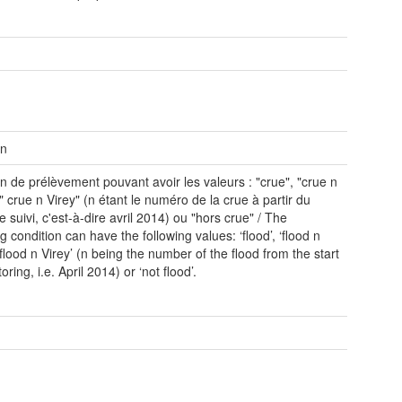
on
on de prélèvement pouvant avoir les valeurs : "crue", "crue n
" crue n Virey" (n étant le numéro de la crue à partir du
 suivi, c'est-à-dire avril 2014) ou "hors crue" / The
 condition can have the following values: ‘flood’, ‘flood n
‘flood n Virey’ (n being the number of the flood from the start
oring, i.e. April 2014) or ‘not flood’.