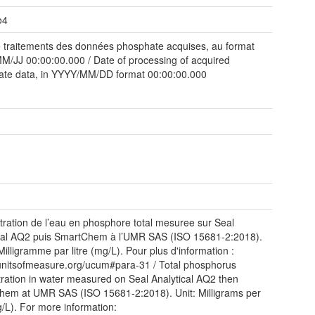
o4
 traitements des données phosphate acquises, au format
/JJ 00:00:00.000 / Date of processing of acquired
ate data, in YYYY/MM/DD format 00:00:00.000
ration de l’eau en phosphore total mesuree sur Seal
cal AQ2 puis SmartChem à l’UMR SAS (ISO 15681-2:2018).
Milligramme par litre (mg/L). Pour plus d'information :
/unitsofmeasure.org/ucum#para-31 / Total phosphorus
ration in water measured on Seal Analytical AQ2 then
em at UMR SAS (ISO 15681-2:2018). Unit: Milligrams per
mg/L). For more information: