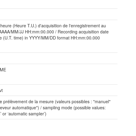
 heure (Heure T.U.) d'acquisition de l'enregistrement au
AAAA/MM/JJ HH:mm:00.000 / Recording acquisition date
me (U.T. time) in YYYY/MM/DD format HH:mm:00.000
IME
vt
 prélèvement de la mesure (valeurs possibles : "manuel"
leveur automatique") / sampling mode (possible values:
’ or ‘automatic sampler’)