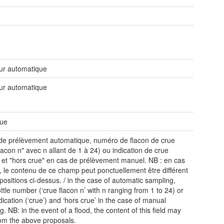
ur automatique
ur automatique
ue
de prélèvement automatique, numéro de flacon de crue
flacon n" avec n allant de 1 à 24) ou indication de crue
) et "hors crue" en cas de prélèvement manuel. NB : en cas
, le contenu de ce champ peut ponctuellement être différent
positions ci-dessus. / in the case of automatic sampling,
ottle number (‘crue flacon n’ with n ranging from 1 to 24) or
dication (‘crue’) and ‘hors crue’ in the case of manual
. NB: in the event of a flood, the content of this field may
from the above proposals.