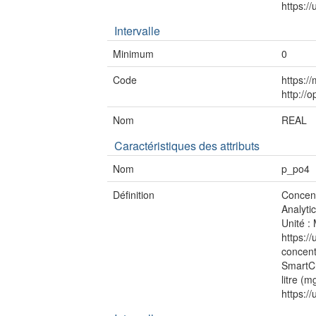
https:/
Intervalle
Minimum
0
Code
https:/
http://
Nom
REAL
Caractéristiques des attributs
Nom
p_po4
Définition
Concent
Analyti
Unité : 
https:/
concent
SmartCh
litre (
https:/