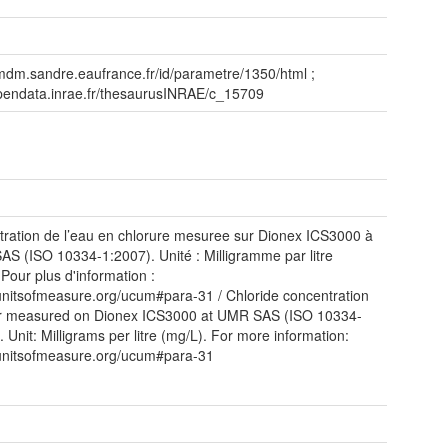
/mdm.sandre.eaufrance.fr/id/parametre/1350/html ;
opendata.inrae.fr/thesaurusINRAE/c_15709
ration de l’eau en chlorure mesuree sur Dionex ICS3000 à
AS (ISO 10334-1:2007). Unité : Milligramme par litre
 Pour plus d'information :
/unitsofmeasure.org/ucum#para-31 / Chloride concentration
er measured on Dionex ICS3000 at UMR SAS (ISO 10334-
. Unit: Milligrams per litre (mg/L). For more information:
/unitsofmeasure.org/ucum#para-31