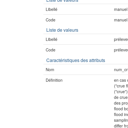
Libellé
manuel
Code
manuel
Liste de valeurs
Libellé
préleve
Code
préleve
Caractéristiques des attributs
Nom
num_cr
Définition
en cas 
("crue 
("crue"
de crue
des pro
flood b
flood in
sampling
differ 