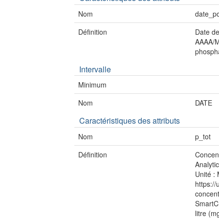
Nom
date_p
Définition
Date de
AAAA/MM
phosph
Intervalle
Minimum
Nom
DATE
Caractéristiques des attributs
Nom
p_tot
Définition
Concent
Analyti
Unité : 
https:/
concent
SmartCh
litre (