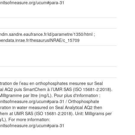
/unitsofmeasure.org/ucum#para-31
/mdm.sandre.eaufrance.fr/id/parametre/1350/html ;
opendata.inrae.fr/thesaurusINRAE/c_15709
ration de l’eau en orthophosphates mesuree sur Seal
cal AQ2 puis SmartChem à l’UMR SAS (ISO 15681-2:2018).
Milligramme par litre (mg/L). Pour plus d'information :
/unitsofmeasure.org/ucum#para-31 / Orthophosphate
ration in water measured on Seal Analytical AQ2 then
em at UMR SAS (ISO 15681-2:2018). Unit: Milligrams per
mg/L). For more information:
/unitsofmeasure.org/ucum#para-31