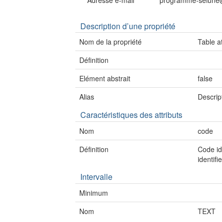
Adresse e-mail
programme-selune@
Description d’une propriété
Nom de la propriété
Table at
Définition
Elément abstrait
false
Alias
Descript
Caractéristiques des attributs
Nom
code
Définition
Code id
identifie
Intervalle
Minimum
Nom
TEXT