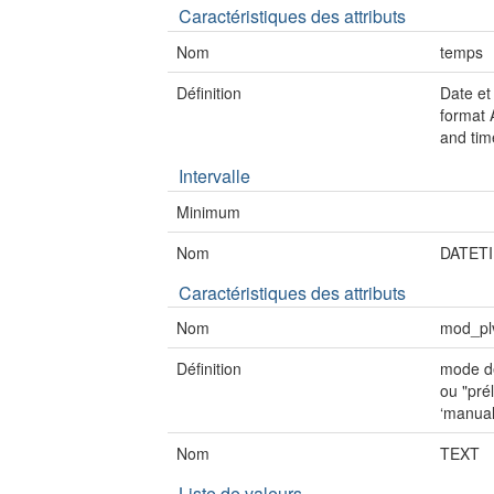
Caractéristiques des attributs
Nom
temps
Définition
Date et
format 
and ti
Intervalle
Minimum
Nom
DATET
Caractéristiques des attributs
Nom
mod_pl
Définition
mode de
ou "pré
‘manual
Nom
TEXT
Liste de valeurs