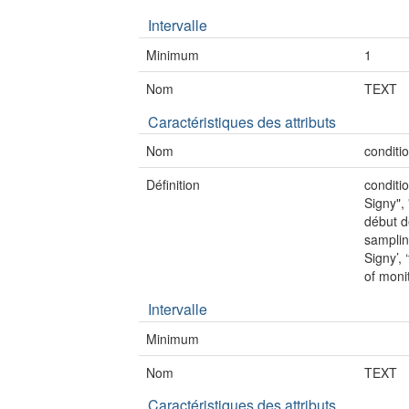
Intervalle
Minimum
1
Nom
TEXT
Caractéristiques des attributs
Nom
conditi
Définition
conditi
Signy", 
début de
sampling
Signy’, 
of monit
Intervalle
Minimum
Nom
TEXT
Caractéristiques des attributs