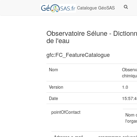
Catalogue GéoSAS
Observatoire Sélune - Dictionn
de l'eau
gfc:FC_FeatureCatalogue
Nom
Observa
chimiqu
Version
1.0
Date
15:57:4
pointOfContact
Nom 
l'orga