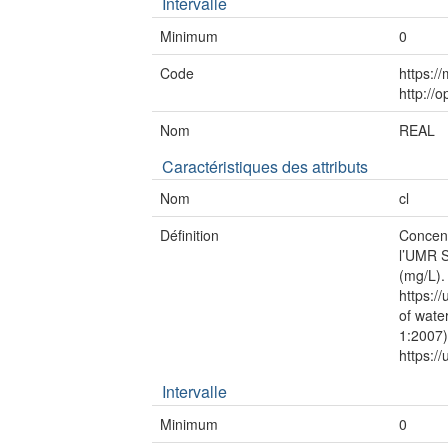
Intervalle
Minimum
0
Code
https:/
http://
Nom
REAL
Caractéristiques des attributs
Nom
cl
Définition
Concent
l’UMR S
(mg/L).
https:/
of wat
1:2007)
https:/
Intervalle
Minimum
0