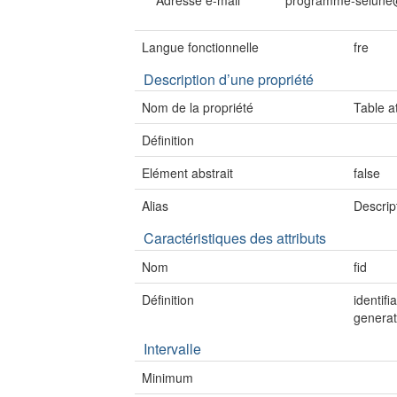
Adresse e-mail
programme-selune@
Langue fonctionnelle
fre
Description d’une propriété
Nom de la propriété
Table at
Définition
Elément abstrait
false
Alias
Descript
Caractéristiques des attributs
Nom
fid
Définition
identifi
generat
Intervalle
Minimum