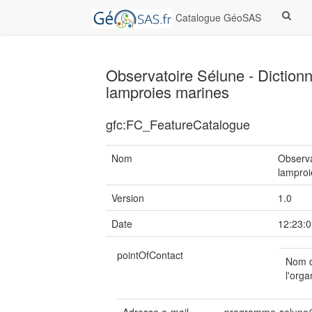
Catalogue GéoSAS
Observatoire Sélune - Dictionna
lamproies marines
gfc:FC_FeatureCatalogue
Nom
Observa
lamproi
Version
1.0
Date
12:23:0
pointOfContact
Nom 
l'orga