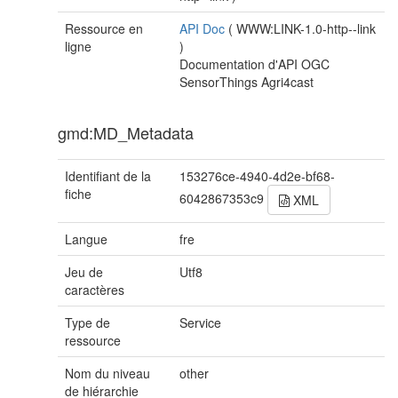
Ressource en
API Doc
(
WWW:LINK-1.0-http--link
ligne
)
Documentation d'API OGC
SensorThings Agri4cast
gmd:MD_Metadata
Identifiant de la
153276ce-4940-4d2e-bf68-
fiche
6042867353c9
XML
Langue
fre
Jeu de
Utf8
caractères
Type de
Service
ressource
Nom du niveau
other
de hiérarchie