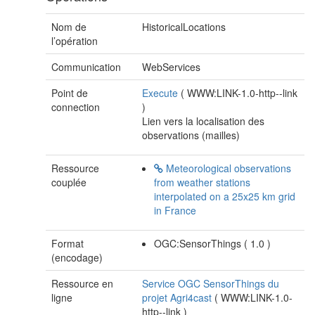
Nom de
HistoricalLocations
l’opération
Communication
WebServices
Point de
Execute
(
WWW:LINK-1.0-http--link
connection
)
Lien vers la localisation des
observations (mailles)
Ressource
Meteorological observations
couplée
from weather stations
interpolated on a 25x25 km grid
in France
Format
OGC:SensorThings
(
1.0
)
(encodage)
Ressource en
Service OGC SensorThings du
ligne
projet Agri4cast
(
WWW:LINK-1.0-
http--link
)