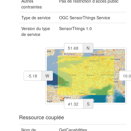
Autres
Pas de restriction d’accès public
contraintes
Type de service
OGC SensorThings Service
Version du type
SensorThings 1.0
de service
N
W
S
Ressource couplée
Nom de
GetCapabilities