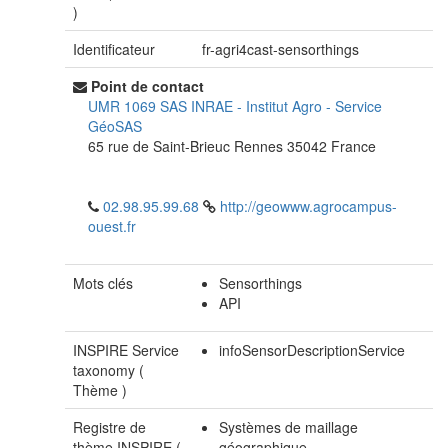
)
Identificateur
fr-agri4cast-sensorthings
Point de contact
UMR 1069 SAS INRAE - Institut Agro
-
Service
GéoSAS
65 rue de Saint-Brieuc
Rennes
35042
France
02.98.95.99.68
http://geowww.agrocampus-
ouest.fr
Mots clés
Sensorthings
API
INSPIRE Service
infoSensorDescriptionService
taxonomy (
Thème
)
Registre de
Systèmes de maillage
thème INSPIRE (
géographique