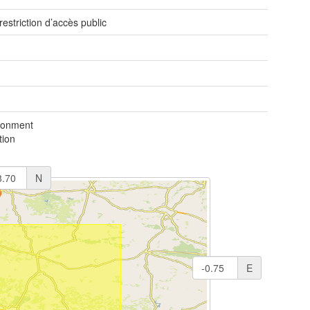
restriction d’accès public
ronment
tion
N
E