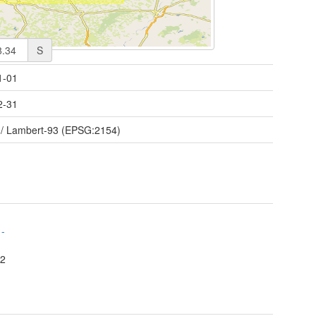
S
1-01
2-31
/ Lambert-93 (EPSG:2154)
t
-
2