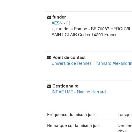
funder
AESN
-
(
)
1, rue de la Pompe - BP 70087
HEROUVIL
SAINT-CLAIR Cedex
14203
France
Point de contact
Université de Rennes
-
Pannard Alexandri
Gestionnaire
INRAE U3E
-
Nadine Herrard
Fréquence de mise à jour
Lorsque
Remarque sur la mise à jour
Dernièr
2024