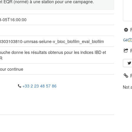
D et EQR (normé) à une station pour une campagne.
3-05T16:00:00
0303103810-umrsas-selune-v_bioc_biofilm_eval_biofilm
ouche donne les résultats obtenus pour les indices IBD et
QR
jour continue
+33 2 23 48 57 86
Not 