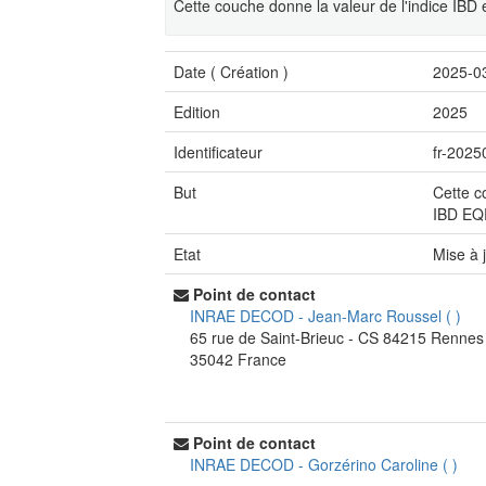
Cette couche donne la valeur de l'indice IB
Date (
Création
)
2025-0
Edition
2025
Identificateur
fr-2025
But
Cette c
IBD E
Etat
Mise à 
Point de contact
INRAE DECOD
-
Jean-Marc Roussel
(
)
65 rue de Saint-Brieuc - CS 84215
Rennes
35042
France
Point de contact
INRAE DECOD
-
Gorzérino Caroline
(
)