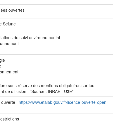
ées ouvertes
ve Sélune
llations de suivi environnemental
ronnement
gie
e
ronnement
ibre sous réserve des mentions obligatoires sur tout
t de diffusion : "Source : INRAE - U3E"
 ouverte :
https://www.etalab.gouv.fr/licence-ouverte-open-
estrictions
e