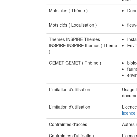
Mots clés (
Thème
)
Donn
Mots clés (
Localisation
)
fleu
Thèmes INSPIRE Thèmes
Insta
INSPIRE INSPIRE themes (
Thème
Envi
)
GEMET GEMET (
Thème
)
biolo
faun
envi
Limitation d'utilisation
Usage l
documen
Limitation d'utilisation
Licence
licence
Contraintes d'accès
Autres r
Contraintes d'utilisation
Licenc