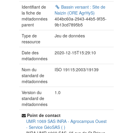
Identifiant de
Bassin versant : Site de
la fiche de
Naizin (ORE AgrHyS)
métadonnées
404bc60a-2943-44b5-9f35-
parent
9b13cd7895b5
Type de
Jeu de données
ressource
Date des
2020-12-15T15:29:10
métadonnées
Nom du
ISO 19115:2003/19139
standard de
métadonnées
Version du
1.0
standard de
métadonnées
Point de contact
UMR 1069 SAS INRA - Agrocampus Ouest
-
Service GéoSAS
(
)