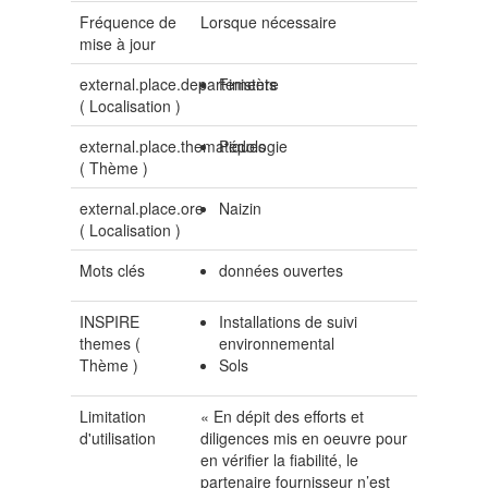
Fréquence de
Lorsque nécessaire
mise à jour
external.place.departements
Finistère
(
Localisation
)
external.place.thematiques
Pédologie
(
Thème
)
external.place.ore
Naizin
(
Localisation
)
Mots clés
données ouvertes
INSPIRE
Installations de suivi
themes (
environnemental
Thème
)
Sols
Limitation
« En dépit des efforts et
d'utilisation
diligences mis en oeuvre pour
en vérifier la fiabilité, le
partenaire fournisseur n’est