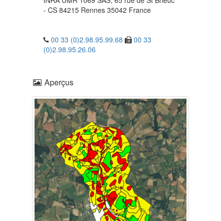
INRA UMR 1069 SAS, 65 rue de St Brieuc
- CS 84215
Rennes
35042
France
00 33 (0)2.98.95.99.68
00 33
(0)2.98.95.26.06
Aperçus