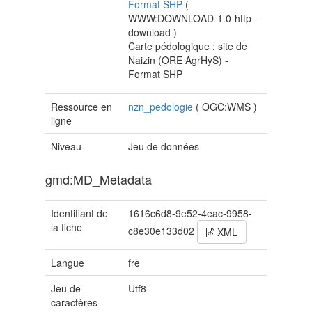
Format SHP
(
WWW:DOWNLOAD-1.0-http--
download
)
Carte pédologique : site de
Naizin (ORE AgrHyS) -
Format SHP
Ressource en
nzn_pedologie
(
OGC:WMS
)
ligne
Niveau
Jeu de données
gmd:MD_Metadata
Identifiant de
1616c6d8-9e52-4eac-9958-
la fiche
c8e30e133d02
XML
Langue
fre
Jeu de
Utf8
caractères