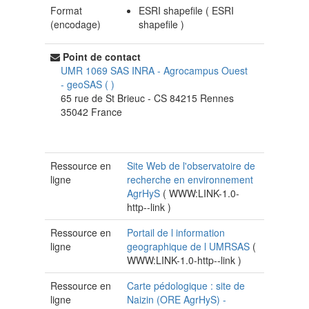
Format
ESRI shapefile
(
ESRI
(encodage)
shapefile
)
Point de contact
UMR 1069 SAS INRA - Agrocampus Ouest
-
geoSAS
(
)
65 rue de St Brieuc - CS 84215
Rennes
35042
France
Ressource en
Site Web de l'observatoire de
ligne
recherche en environnement
AgrHyS
(
WWW:LINK-1.0-
http--link
)
Ressource en
Portail de l information
ligne
geographique de l UMRSAS
(
WWW:LINK-1.0-http--link
)
Ressource en
Carte pédologique : site de
ligne
Naizin (ORE AgrHyS) -