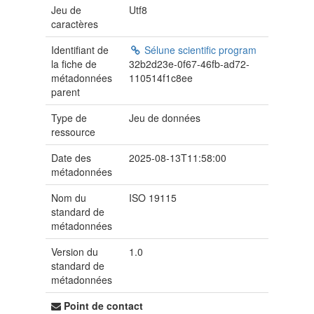
Jeu de
Utf8
caractères
Identifiant de
Sélune scientific program
la fiche de
32b2d23e-0f67-46fb-ad72-
métadonnées
110514f1c8ee
parent
Type de
Jeu de données
ressource
Date des
2025-08-13T11:58:00
métadonnées
Nom du
ISO 19115
standard de
métadonnées
Version du
1.0
standard de
métadonnées
Point de contact