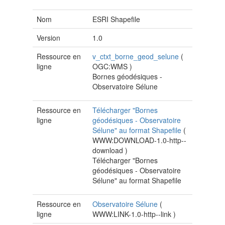
Nom
ESRI Shapefile
Version
1.0
Ressource en
v_ctxt_borne_geod_selune
(
ligne
OGC:WMS
)
Bornes géodésiques -
Observatoire Sélune
Ressource en
Télécharger "Bornes
ligne
géodésiques - Observatoire
Sélune" au format Shapefile
(
WWW:DOWNLOAD-1.0-http--
download
)
Télécharger "Bornes
géodésiques - Observatoire
Sélune" au format Shapefile
Ressource en
Observatoire Sélune
(
ligne
WWW:LINK-1.0-http--link
)