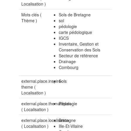
Localisation
)
Mots clés (
Sols de Bretagne
Thème
)
sol
pédologie
carte pédologique
IGCS
Inventaire, Gestion et
Conservation des Sols
Secteur de référence
Drainage
Combourg
external.place.inspire-
Sols
theme (
Localisation
)
external.place.thematiques
Pédologie
(
Localisation
)
external.place.localisation
Bretagne
(
Localisation
)
Ille-Et-Vilaine