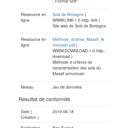
- Format SHP
Ressource en
Sols de Bretagne
(
ligne
WWW:LINK-1.0-http--link
)
Site web de Sols de Bretagne
Ressource en
Methode_4critres_Massif_Ar
ligne
moricain.pdf
(
WWW:DOWNLOAD-1.0-http--
download
)
Méthode 4 critères de
caractérisation des sols du
Massif armoricain
Niveau
Jeu de données
Résultat de conformité
Date (
2019-06-18
Création
)
Explication
Non Evalué