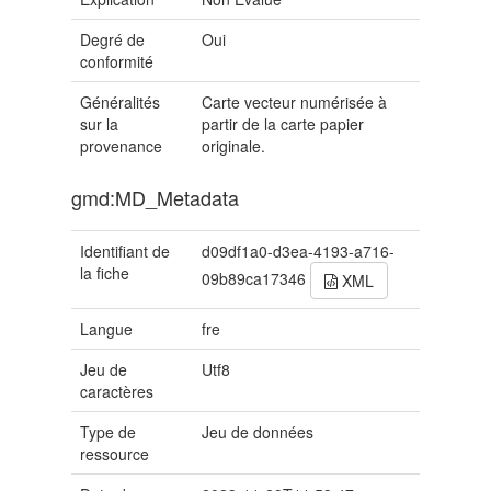
Degré de
Oui
conformité
Généralités
Carte vecteur numérisée à
sur la
partir de la carte papier
provenance
originale.
gmd:MD_Metadata
Identifiant de
d09df1a0-d3ea-4193-a716-
la fiche
09b89ca17346
XML
Langue
fre
Jeu de
Utf8
caractères
Type de
Jeu de données
ressource