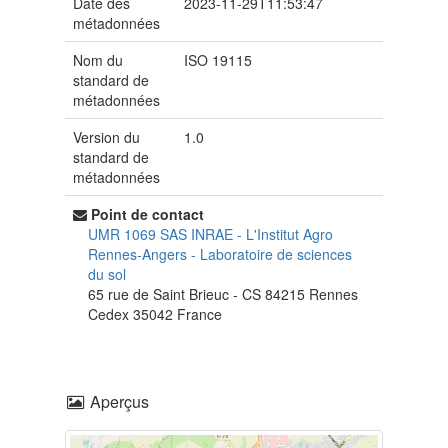
Date des
2023-11-29T11:53:47
métadonnées
Nom du
ISO 19115
standard de
métadonnées
Version du
1.0
standard de
métadonnées
Point de contact
UMR 1069 SAS INRAE - L'Institut Agro
Rennes-Angers
-
Laboratoire de sciences
du sol
65 rue de Saint Brieuc - CS 84215
Rennes
Cedex
35042
France
Aperçus