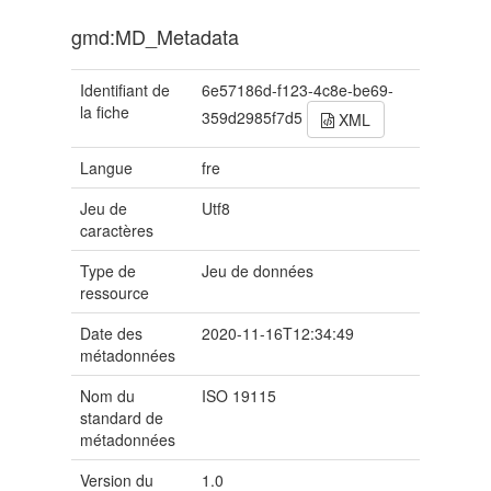
gmd:MD_Metadata
Identifiant de
6e57186d-f123-4c8e-be69-
la fiche
359d2985f7d5
XML
Langue
fre
Jeu de
Utf8
caractères
Type de
Jeu de données
ressource
Date des
2020-11-16T12:34:49
métadonnées
Nom du
ISO 19115
standard de
métadonnées
Version du
1.0