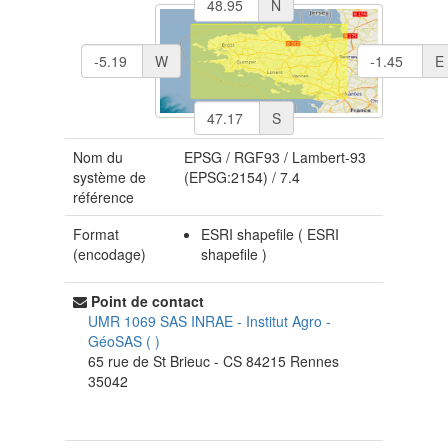
N
W
E
S
Nom du
EPSG
/
RGF93 / Lambert-93
système de
(EPSG:2154)
/
7.4
référence
Format
ESRI shapefile
(
ESRI
(encodage)
shapefile
)
Point de contact
UMR 1069 SAS INRAE - Institut Agro
-
GéoSAS
(
)
65 rue de St Brieuc - CS 84215
Rennes
35042