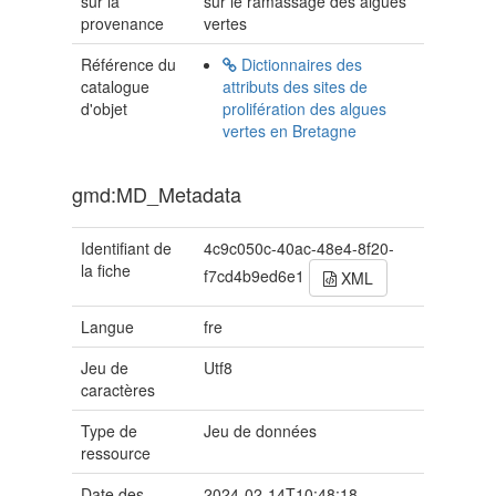
sur la
sur le ramassage des algues
provenance
vertes
Référence du
Dictionnaires des
catalogue
attributs des sites de
d'objet
prolifération des algues
vertes en Bretagne
gmd:MD_Metadata
Identifiant de
4c9c050c-40ac-48e4-8f20-
la fiche
f7cd4b9ed6e1
XML
Langue
fre
Jeu de
Utf8
caractères
Type de
Jeu de données
ressource
Date des
2024-02-14T10:48:18