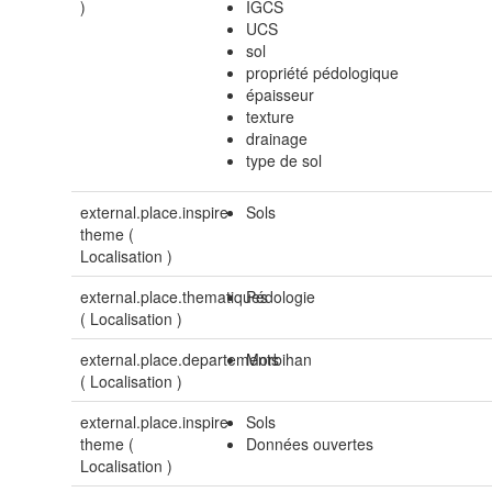
)
IGCS
UCS
sol
propriété pédologique
épaisseur
texture
drainage
type de sol
external.place.inspire-
Sols
theme (
Localisation
)
external.place.thematiques
Pédologie
(
Localisation
)
external.place.departements
Morbihan
(
Localisation
)
external.place.inspire-
Sols
theme (
Données ouvertes
Localisation
)