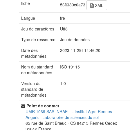
fiche
56f6f80c0a73
XML
Langue
fre
Jeu de caractères
Utf8
Type de ressource
Jeu de données
Date des
2023-11-29T14:46:20
métadonnées
Nom du standard
ISO 19115
de métadonnées
Version du
1.0
standard de
métadonnées
Point de contact
UMR 1069 SAS INRAE - L'Institut Agro Rennes-
Angers
-
Laboratoire de sciences du sol
65 rue de Saint Brieuc - CS 84215
Rennes Cedex
35042
France