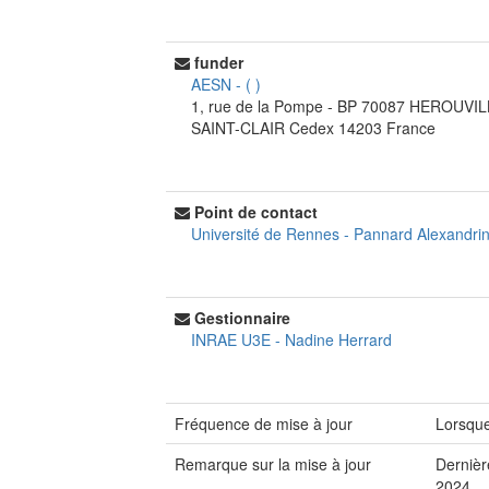
funder
AESN
-
(
)
1, rue de la Pompe - BP 70087
HEROUVIL
SAINT-CLAIR Cedex
14203
France
Point de contact
Université de Rennes
-
Pannard Alexandri
Gestionnaire
INRAE U3E
-
Nadine Herrard
Fréquence de mise à jour
Lorsque
Remarque sur la mise à jour
Dernièr
2024