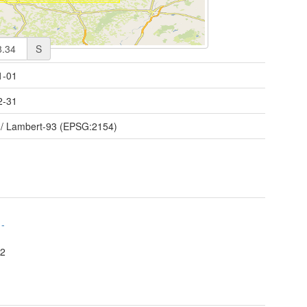
S
1-01
2-31
/ Lambert-93 (EPSG:2154)
t
-
2