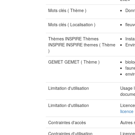
Mots clés (
Thème
)
Donn
Mots clés (
Localisation
)
fleu
Thèmes INSPIRE Thèmes
Insta
INSPIRE INSPIRE themes (
Thème
Envi
)
GEMET GEMET (
Thème
)
biolo
faun
envi
Limitation d'utilisation
Usage l
documen
Limitation d'utilisation
Licence
licence
Contraintes d'accès
Autres r
Contraintes d'utilisation
Licenc