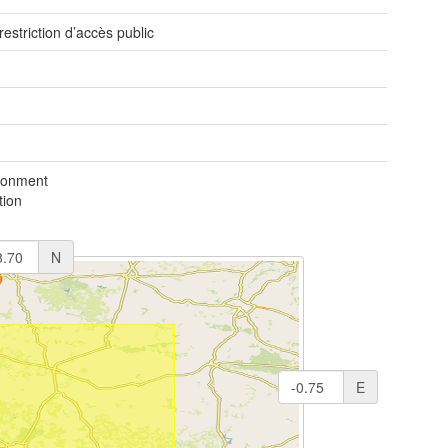
restriction d’accès public
ronment
tion
N
E