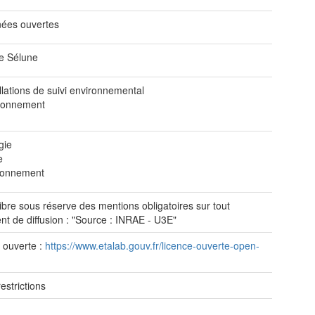
ées ouvertes
ve Sélune
llations de suivi environnemental
ronnement
gie
e
ronnement
ibre sous réserve des mentions obligatoires sur tout
t de diffusion : "Source : INRAE - U3E"
 ouverte :
https://www.etalab.gouv.fr/licence-ouverte-open-
estrictions
e