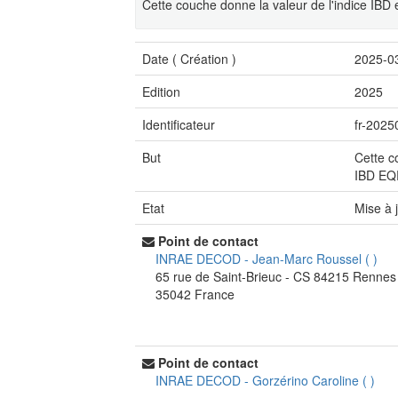
Cette couche donne la valeur de l'indice IB
Date (
Création
)
2025-0
Edition
2025
Identificateur
fr-2025
But
Cette c
IBD E
Etat
Mise à 
Point de contact
INRAE DECOD
-
Jean-Marc Roussel
(
)
65 rue de Saint-Brieuc - CS 84215
Rennes
35042
France
Point de contact
INRAE DECOD
-
Gorzérino Caroline
(
)