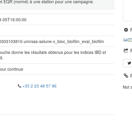
D et EQR (normé) à une station pour une campagne.
3-05T16:00:00
0303103810-umrsas-selune-v_bioc_biofilm_eval_biofilm
ouche donne les résultats obtenus pour les indices IBD et
QR
jour continue
+33 2 23 48 57 86
Not 