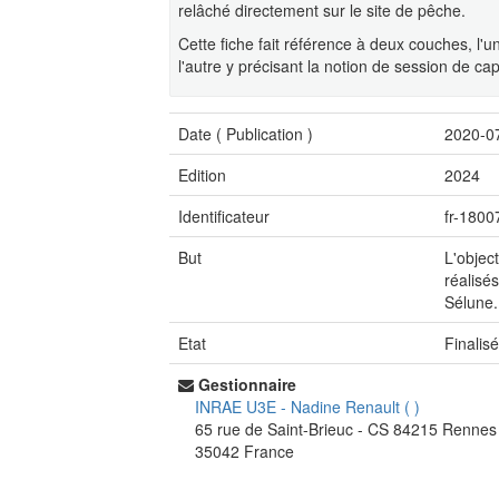
relâché directement sur le site de pêche.
Cette fiche fait référence à deux couches, l'u
l'autre y précisant la notion de session de cap
Date (
Publication
)
2020-0
Edition
2024
Identificateur
fr-1800
But
L'objec
réalisé
Sélune.
Etat
Finalis
Gestionnaire
INRAE U3E
-
Nadine Renault
(
)
65 rue de Saint-Brieuc - CS 84215
Rennes
35042
France