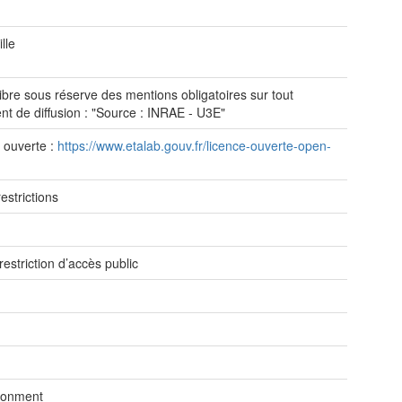
lle
ibre sous réserve des mentions obligatoires sur tout
t de diffusion : "Source : INRAE - U3E"
 ouverte :
https://www.etalab.gouv.fr/licence-ouverte-open-
estrictions
e
restriction d’accès public
ronment