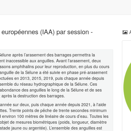
s européennes (IAA) par session -
 Sélune après l’arasement des barrages permettra la
nt inaccessible aux anguilles. Avant l'arasement, deux
poissons amphihalins pour leur reproduction, en plus du cours
 d’anguille de la Sélune a été suivie en phase pré-arasement
ectuées en 2013, 2015, 2019, puis chaque année depuis
ensemble du réseau hydrographique de la Sélune. Ces
’abondance des anguilles le long de la Sélune et de ses
et après la destruction des barrages.
e année sur deux, puis chaque année depuis 2021, à l'aide
isettes. Trente points de pêche de trente secondes minimum
 environ 100 mètres de linéaire de cours d’eau. Toutes les
l’objet de mesures biométriques (poids, longueur, diamètre
u stade jaune ou argentée). L’ensemble des anguilles est