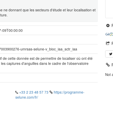
ne ne donnant que les secteurs d'étude et leur localisation et
ture.
7-09T00:00:00
7003900276-umrsas-selune-v_bioc_iaa_sctr_iaa
tif de cette donnée est de permettre de localiser où ont été
s les captures d'anguilles dans le cadre de l'observatoire
Not 
é
+33 2 23 48 57 73
https://programme-
selune.com/fr/