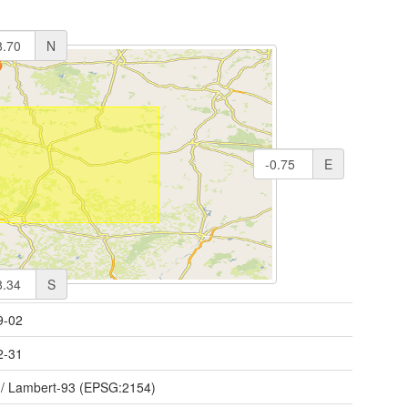
N
E
S
9-02
2-31
/ Lambert-93 (EPSG:2154)