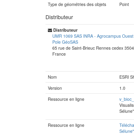
Type de géométries des objets
Point
Distributeur
Distributeur
UMR 1069 SAS INRA - Agrocampus Oues
Pole GéoSAS
65 rue de Saint-Brieuc
Rennes cedex
3504
France
Nom
ESRI Sh
Version
1.0
Ressource en ligne
v_bioc_
Visuali
Sélune
Ressource en ligne
Télécha
Sélune"