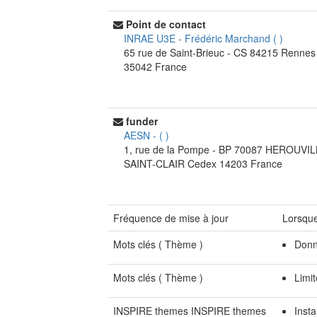
Point de contact
INRAE U3E
-
Frédéric Marchand
(
)
65 rue de Saint-Brieuc - CS 84215
Rennes
35042
France
funder
AESN
-
(
)
1, rue de la Pompe - BP 70087
HEROUVIL
SAINT-CLAIR Cedex
14203
France
Fréquence de mise à jour
Lorsque
Mots clés (
Thème
)
Donn
Mots clés (
Thème
)
Limit
INSPIRE themes INSPIRE themes
Insta