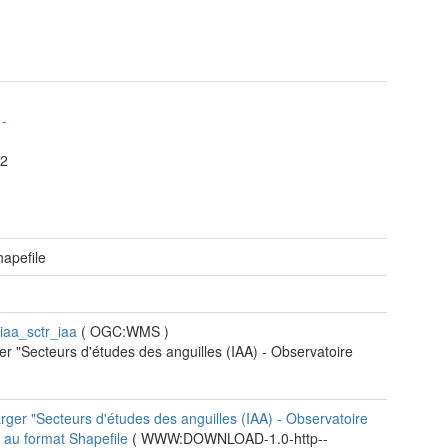
t
-
2
apefile
iaa_sctr_iaa
(
OGC:WMS
)
ser "Secteurs d'études des anguilles (IAA) - Observatoire
"
rger "Secteurs d'études des anguilles (IAA) - Observatoire
 au format Shapefile
(
WWW:DOWNLOAD-1.0-http--