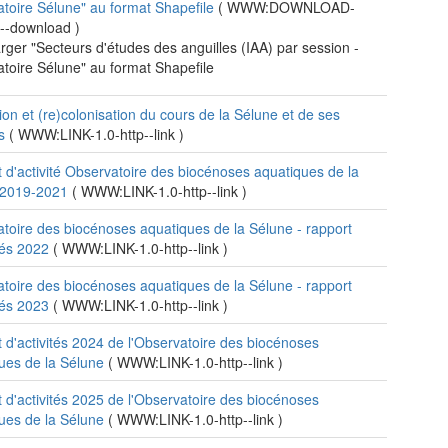
toire Sélune" au format Shapefile
(
WWW:DOWNLOAD-
p--download
)
rger "Secteurs d'études des anguilles (IAA) par session -
toire Sélune" au format Shapefile
ion et (re)colonisation du cours de la Sélune et de ses
ts
(
WWW:LINK-1.0-http--link
)
 d'activité Observatoire des biocénoses aquatiques de la
 2019-2021
(
WWW:LINK-1.0-http--link
)
toire des biocénoses aquatiques de la Sélune - rapport
ités 2022
(
WWW:LINK-1.0-http--link
)
toire des biocénoses aquatiques de la Sélune - rapport
ités 2023
(
WWW:LINK-1.0-http--link
)
 d'activités 2024 de l'Observatoire des biocénoses
ues de la Sélune
(
WWW:LINK-1.0-http--link
)
 d'activités 2025 de l'Observatoire des biocénoses
ues de la Sélune
(
WWW:LINK-1.0-http--link
)