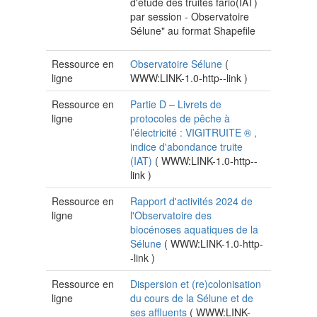
d'étude des truites fario(IAT)
par session - Observatoire
Sélune" au format Shapefile
Ressource en
Observatoire Sélune
(
ligne
WWW:LINK-1.0-http--link
)
Ressource en
Partie D – Livrets de
ligne
protocoles de pêche à
l’électricité : VIGITRUITE ® ,
indice d'abondance truite
(IAT)
(
WWW:LINK-1.0-http--
link
)
Ressource en
Rapport d'activités 2024 de
ligne
l'Observatoire des
biocénoses aquatiques de la
Sélune
(
WWW:LINK-1.0-http-
-link
)
Ressource en
Dispersion et (re)colonisation
ligne
du cours de la Sélune et de
ses affluents
(
WWW:LINK-