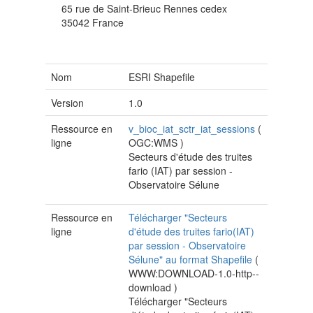
65 rue de Saint-Brieuc
Rennes cedex
35042
France
Nom
ESRI Shapefile
Version
1.0
Ressource en
v_bioc_iat_sctr_iat_sessions
(
ligne
OGC:WMS
)
Secteurs d'étude des truites
fario (IAT) par session -
Observatoire Sélune
Ressource en
Télécharger "Secteurs
ligne
d'étude des truites fario(IAT)
par session - Observatoire
Sélune" au format Shapefile
(
WWW:DOWNLOAD-1.0-http--
download
)
Télécharger "Secteurs