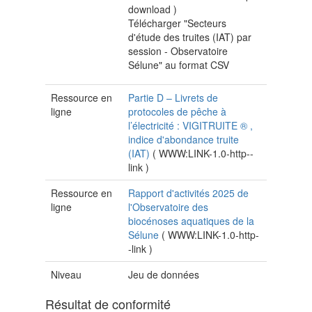
download
)
Télécharger "Secteurs
d'étude des truites (IAT) par
session - Observatoire
Sélune" au format CSV
Ressource en
Partie D – Livrets de
ligne
protocoles de pêche à
l’électricité : VIGITRUITE ® ,
indice d'abondance truite
(IAT)
(
WWW:LINK-1.0-http--
link
)
Ressource en
Rapport d'activités 2025 de
ligne
l'Observatoire des
biocénoses aquatiques de la
Sélune
(
WWW:LINK-1.0-http-
-link
)
Niveau
Jeu de données
Résultat de conformité