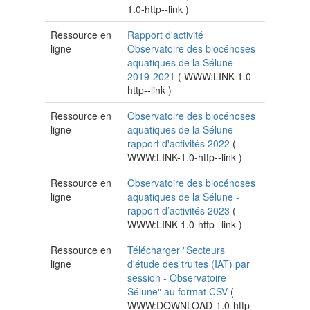
1.0-http--link
)
Ressource en
Rapport d'activité
ligne
Observatoire des biocénoses
aquatiques de la Sélune
2019-2021
(
WWW:LINK-1.0-
http--link
)
Ressource en
Observatoire des biocénoses
ligne
aquatiques de la Sélune -
rapport d'activités 2022
(
WWW:LINK-1.0-http--link
)
Ressource en
Observatoire des biocénoses
ligne
aquatiques de la Sélune -
rapport d’activités 2023
(
WWW:LINK-1.0-http--link
)
Ressource en
Télécharger "Secteurs
ligne
d'étude des truites (IAT) par
session - Observatoire
Sélune" au format CSV
(
WWW:DOWNLOAD-1.0-http--