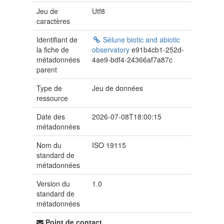
Jeu de
Utf8
caractères
Identifiant de
Sélune biotic and abiotic
la fiche de
observatory
e91b4cb1-252d-
métadonnées
4ae9-bdf4-24366af7a87c
parent
Type de
Jeu de données
ressource
Date des
2026-07-08T18:00:15
métadonnées
Nom du
ISO 19115
standard de
métadonnées
Version du
1.0
standard de
métadonnées
Point de contact