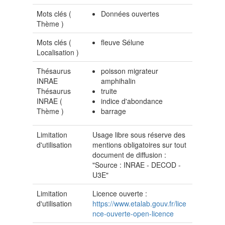
Mots clés (
Données ouvertes
Thème
)
Mots clés (
fleuve Sélune
Localisation
)
Thésaurus
poisson migrateur
INRAE
amphihalin
Thésaurus
truite
INRAE (
indice d'abondance
Thème
)
barrage
Limitation
Usage libre sous réserve des
d'utilisation
mentions obligatoires sur tout
document de diffusion :
"Source : INRAE - DECOD -
U3E"
Limitation
Licence ouverte :
d'utilisation
https://www.etalab.gouv.fr/lice
nce-ouverte-open-licence