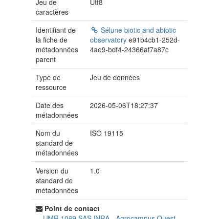
Jeu de
Utf8
caractères
Identifiant de
Sélune biotic and abiotic
la fiche de
observatory
e91b4cb1-252d-
métadonnées
4ae9-bdf4-24366af7a87c
parent
Type de
Jeu de données
ressource
Date des
2026-05-06T18:27:37
métadonnées
Nom du
ISO 19115
standard de
métadonnées
Version du
1.0
standard de
métadonnées
Point de contact
UMR 1069 SAS INRA - Agrocampus Ouest