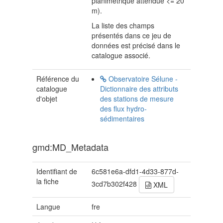
planimétrique attendue <= 20
m).
La liste des champs
présentés dans ce jeu de
données est précisé dans le
catalogue associé.
Référence du
Observatoire Sélune -
catalogue
Dictionnaire des attributs
d'objet
des stations de mesure
des flux hydro-
sédimentaires
gmd:MD_Metadata
Identifiant de
6c581e6a-dfd1-4d33-877d-
la fiche
3cd7b302f428
XML
Langue
fre