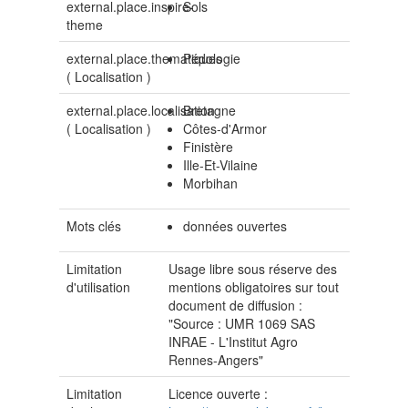
external.place.inspire-
Sols
theme
external.place.thematiques
Pédologie
(
Localisation
)
external.place.localisation
Bretagne
(
Localisation
)
Côtes-d'Armor
Finistère
Ille-Et-Vilaine
Morbihan
Mots clés
données ouvertes
Limitation
Usage libre sous réserve des
d'utilisation
mentions obligatoires sur tout
document de diffusion :
"Source : UMR 1069 SAS
INRAE - L'Institut Agro
Rennes-Angers"
Limitation
Licence ouverte :