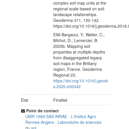
complex soil map units at the
regional scale based on soil-
landscape relationships.
Geoderma 311, 130-142.
https://doi.org/10.1016/j.geoderma.2016
Ellili-Bargaoui, Y.; Walter, C.;
Michot, D.; Lemercier, B.
2020b. Mapping soil
properties at multiple depths
from disaggregated legacy
soil maps in the Brittany
region, France. Geoderma
Regional 23.
https://doi.org/10.1016/j.geodr
s.2020.e00342
Etat
Finalisé
Point de contact
UMR 1069 SAS INRAE - L'Institut Agro
Rennes-Angers
-
Laboratoire de sciences
du sol