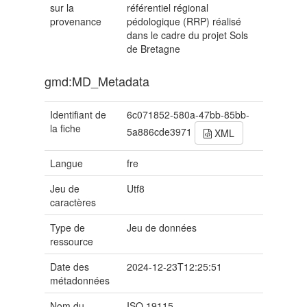
sur la
référentiel régional
provenance
pédologique (RRP) réalisé
dans le cadre du projet Sols
de Bretagne
gmd:MD_Metadata
Identifiant de
6c071852-580a-47bb-85bb-
la fiche
5a886cde3971
XML
Langue
fre
Jeu de
Utf8
caractères
Type de
Jeu de données
ressource
Date des
2024-12-23T12:25:51
métadonnées
Nom du
ISO 19115