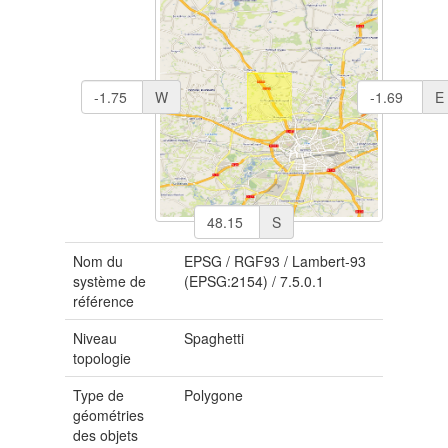
W
E
S
Nom du
EPSG
/
RGF93 / Lambert-93
système de
(EPSG:2154)
/
7.5.0.1
référence
Niveau
Spaghetti
topologie
Type de
Polygone
géométries
des objets