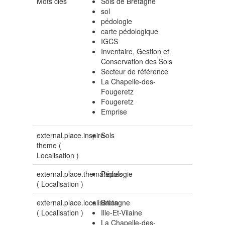
Mots clés
Sols de Bretagne
sol
pédologie
carte pédologique
IGCS
Inventaire, Gestion et
Conservation des Sols
Secteur de référence
La Chapelle-des-
Fougeretz
Fougeretz
Emprise
external.place.inspire-
Sols
theme (
Localisation
)
external.place.thematiques
Pédologie
(
Localisation
)
external.place.localisation
Bretagne
(
Localisation
)
Ille-Et-Vilaine
La Chapelle-des-