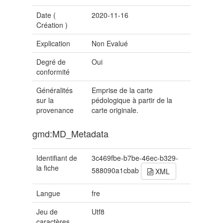
Date (
2020-11-16
Création
)
Explication
Non Evalué
Degré de
Oui
conformité
Généralités
Emprise de la carte
sur la
pédologique à partir de la
provenance
carte originale.
gmd:MD_Metadata
Identifiant de
3c469fbe-b7be-46ec-b329-
la fiche
588090a1cbab
XML
Langue
fre
Jeu de
Utf8
caractères