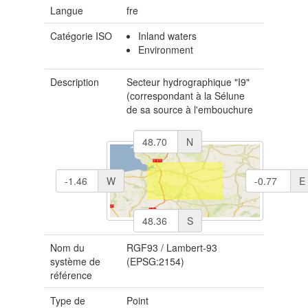
Langue
fre
Catégorie ISO
Inland waters
Environment
Description
Secteur hydrographique "I9"
(correspondant à la Sélune
de sa source à l'embouchure
N
W
E
S
Nom du
RGF93 / Lambert-93
système de
(EPSG:2154)
référence
Type de
Point