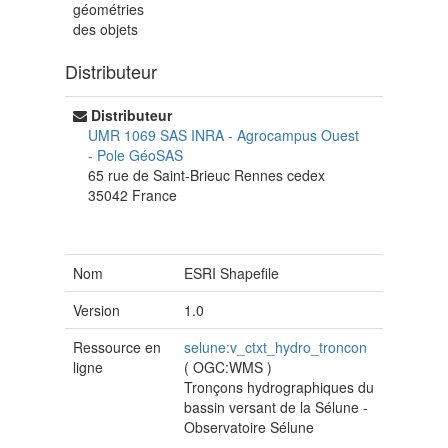
géométries
des objets
Distributeur
Distributeur
UMR 1069 SAS INRA - Agrocampus Ouest
-
Pole GéoSAS
65 rue de Saint-Brieuc
Rennes cedex
35042
France
Nom
ESRI Shapefile
Version
1.0
Ressource en
selune:v_ctxt_hydro_troncon
ligne
(
OGC:WMS
)
Tronçons hydrographiques du
bassin versant de la Sélune -
Observatoire Sélune