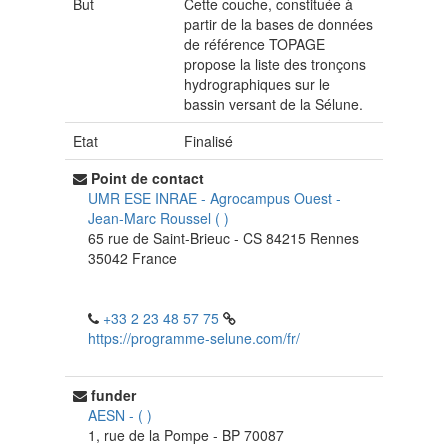
But
Cette couche, constituée à
partir de la bases de données
de référence TOPAGE
propose la liste des tronçons
hydrographiques sur le
bassin versant de la Sélune.
Etat
Finalisé
Point de contact
UMR ESE INRAE - Agrocampus Ouest
-
Jean-Marc Roussel
(
)
65 rue de Saint-Brieuc - CS 84215
Rennes
35042
France
+33 2 23 48 57 75
https://programme-selune.com/fr/
funder
AESN
-
(
)
1, rue de la Pompe - BP 70087