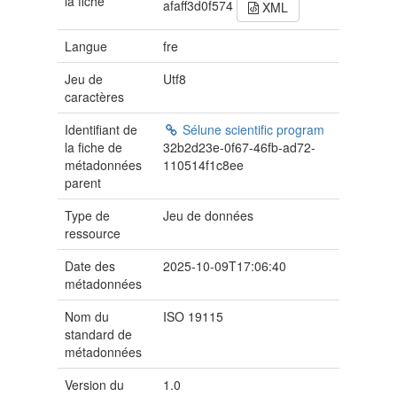
la fiche
afaff3d0f574
XML
Langue
fre
Jeu de
Utf8
caractères
Identifiant de
Sélune scientific program
la fiche de
32b2d23e-0f67-46fb-ad72-
métadonnées
110514f1c8ee
parent
Type de
Jeu de données
ressource
Date des
2025-10-09T17:06:40
métadonnées
Nom du
ISO 19115
standard de
métadonnées
Version du
1.0