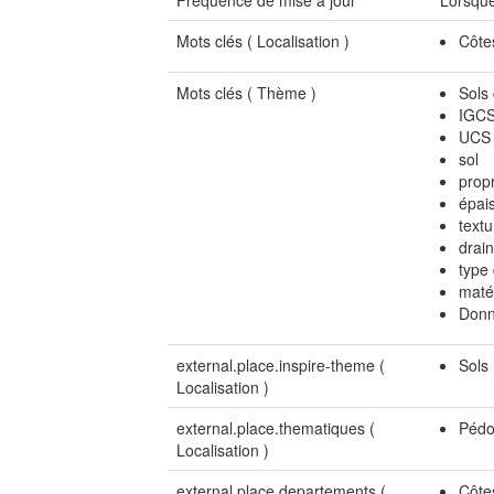
Fréquence de mise à jour
Lorsque
Mots clés (
Localisation
)
Côte
Mots clés (
Thème
)
Sols
IGC
UCS
sol
prop
épai
textu
drai
type 
maté
Donn
external.place.inspire-theme (
Sols
Localisation
)
external.place.thematiques (
Pédo
Localisation
)
external.place.departements (
Côte