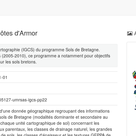
Côtes d'Armor
cartographie (IGCS) du programme Sols de Bretagne.
s (2005-2010), ce programme a notamment pour objectifs
ur les sols bretons.
1-01
005127-umrsas-igcs-pp22
it d'une donnée géographique regroupant des informations
 sols de Bretagne (modalités dominante et secondaire au
 chaque unité cartographique de sol) concernant les
ux parentaux, les classes de drainage naturel, les grandes
s de sols, les classes d'épaisseur et les textures GEPPA de