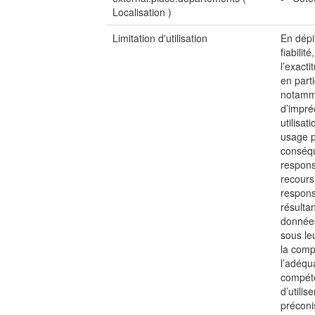
Localisation
)
Limitation d'utilisation
En dépit
fiabilit
l’exacti
en part
notamme
d’impré
utilisat
usage p
conséqu
responsa
recours
respons
résulta
données.
sous leu
la comp
l’adéqu
compéte
d’utilis
préconis