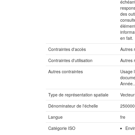
échéant
respons
des outi
consult
éléments
informa
en fait.
Contraintes d'accès
Autres r
Contraintes d'utilisation
Autres r
Autres contraintes
Usage l
documen
Année..
Type de représentation spatiale
Vecteur
Dénominateur de l'échelle
250000
Langue
fre
Catégorie ISO
Envi