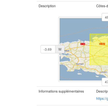
Description
Côtes-
W
Informations supplémentaires
Descrip
https:/