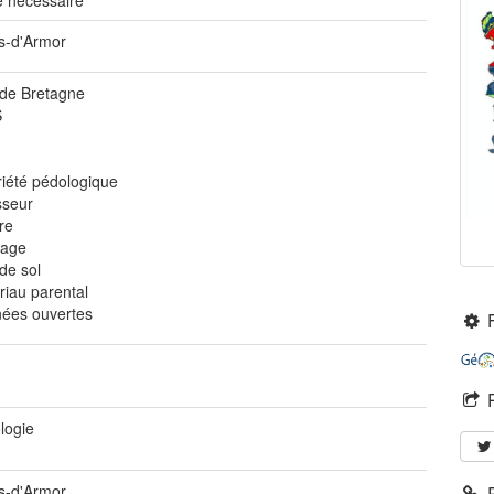
 nécessaire
s-d'Armor
 de Bretagne
S
riété pédologique
sseur
re
nage
de sol
riau parental
ées ouvertes
logie
s-d'Armor