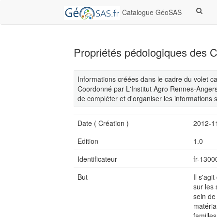
Catalogue GéoSAS
Propriétés pédologiques des 
Informations créées dans le cadre du volet 
Coordonné par L'Institut Agro Rennes-Anger
de compléter et d'organiser les informations s
Date (
Création
)
2012-1
Edition
1.0
Identificateur
fr-130
But
Il s'ag
sur les
sein de
matéria
famille