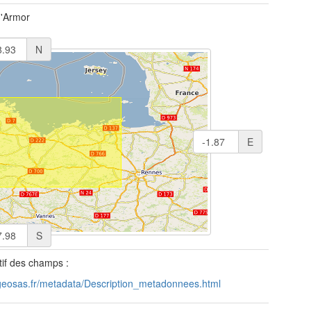
d'Armor
N
E
S
tif des champs :
/geosas.fr/metadata/Description_metadonnees.html