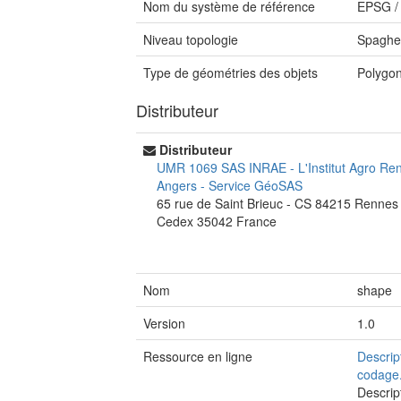
Nom du système de référence
EPSG
Niveau topologie
Spaghet
Type de géométries des objets
Polygo
Distributeur
Distributeur
UMR 1069 SAS INRAE - L'Institut Agro Re
Angers
-
Service GéoSAS
65 rue de Saint Brieuc - CS 84215
Rennes
Cedex
35042
France
Nom
shape
Version
1.0
Ressource en ligne
Descrip
codage
Descrip