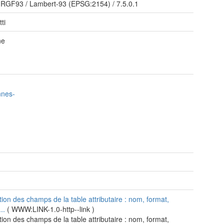
/
RGF93 / Lambert-93 (EPSG:2154)
/
7.5.0.1
ti
ne
nnes-
tion des champs de la table attributaire : nom, format,
...
(
WWW:LINK-1.0-http--link
)
tion des champs de la table attributaire : nom, format,