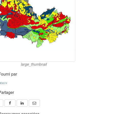
large_thumbnail
Fourni par
Partager
Ressources associées