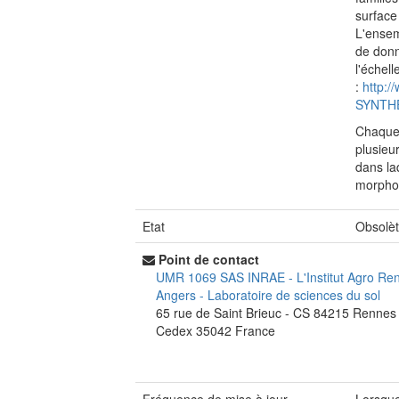
surface
L'ensem
de donn
l'échel
:
http:/
SYNTH
Chaque 
plusieu
dans la
morphol
Etat
Obsolè
Point de contact
UMR 1069 SAS INRAE - L'Institut Agro Re
Angers
-
Laboratoire de sciences du sol
65 rue de Saint Brieuc - CS 84215
Rennes
Cedex
35042
France