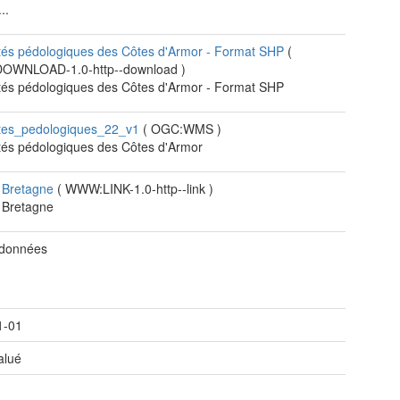
..
tés pédologiques des Côtes d'Armor - Format SHP
(
WNLOAD-1.0-http--download
)
tés pédologiques des Côtes d'Armor - Format SHP
etes_pedologiques_22_v1
(
OGC:WMS
)
tés pédologiques des Côtes d'Armor
e Bretagne
(
WWW:LINK-1.0-http--link
)
 Bretagne
 données
1-01
alué