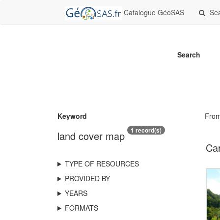
Catalogue GéoSAS
Se
Search
Keyword
Fro
1 record(s)
land cover map
Car
TYPE OF RESOURCES
PROVIDED BY
YEARS
FORMATS