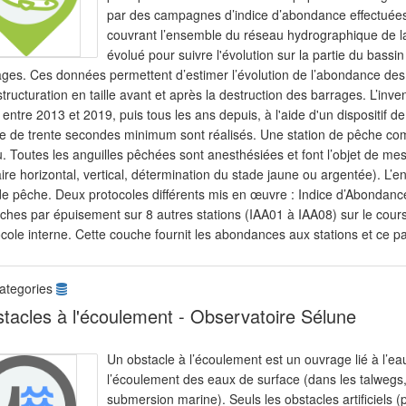
par des campagnes d’indice d’abondance effectuées
couvrant l’ensemble du réseau hydrographique de la
évolué pour suivre l'évolution sur la partie du bass
ges. Ces données permettent d’estimer l’évolution de l’abondance des a
structuration en taille avant et après la destruction des barrages. L’in
entre 2013 et 2019, puis tous les ans depuis, à l'aide d'un dispositif d
e de trente secondes minimum sont réalisés. Une station de pêche com
. Toutes les anguilles pêchées sont anesthésiées et font l’objet de me
ire horizontal, vertical, détermination du stade jaune ou argentée). L’
de pêche. Deux protocoles différents mis en œuvre : Indice d’Abondance
ches par épuisement sur 8 autres stations (IAA01 à IAA08) sur le cours 
cole interne. Cette couche fournit les abondances aux stations et ce p
ategories
tacles à l'écoulement - Observatoire Sélune
Un obstacle à l’écoulement est un ouvrage lié à l’eau
l’écoulement des eaux de surface (dans les talwegs,
submersion marine). Seuls les obstacles artificiels (