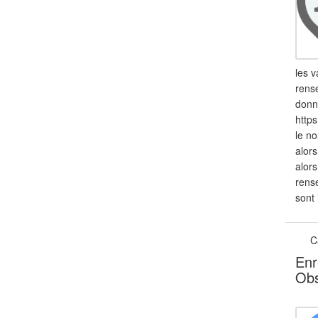
les v
rense
donn
http
le no
alors
alors
rense
sont
C
Enr
Obs