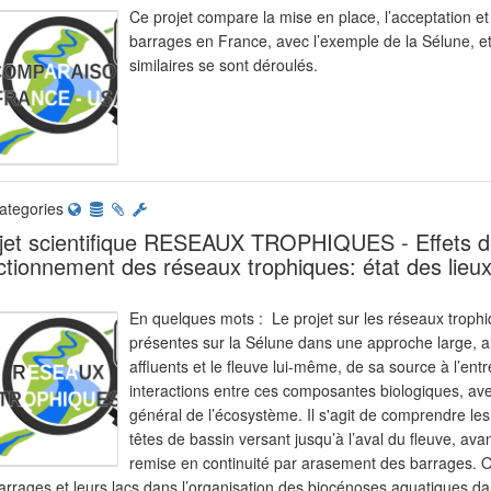
Ce projet compare la mise en place, l’acceptation e
barrages en France, avec l’exemple de la Sélune, et
similaires se sont déroulés.
ategories
jet scientifique RESEAUX TROPHIQUES - Effets de
ctionnement des réseaux trophiques: état des lieu
En quelques mots : Le projet sur les réseaux troph
présentes sur la Sélune dans une approche large, a
affluents et le fleuve lui-même, de sa source à l’ent
interactions entre ces composantes biologiques, avec
général de l’écosystème. Il s'agit de comprendre le
têtes de bassin versant jusqu’à l’aval du fleuve, avan
remise en continuité par arasement des barrages. Ob
arrages et leurs lacs dans l’organisation des biocénoses aquatiques da