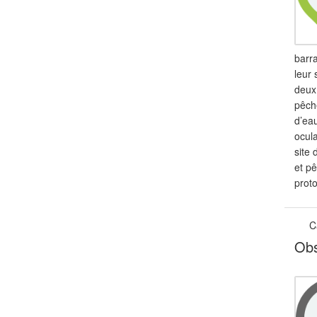
barra
leur 
deux 
pêch
d’eau
ocula
site 
et pê
proto
C
Obs