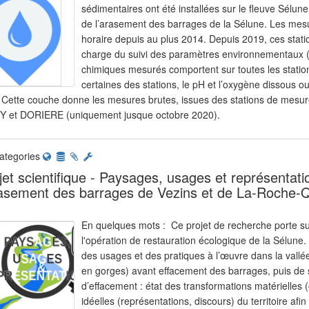
sédimentaires ont été installées sur le fleuve Sélun
de l’arasement des barrages de la Sélune. Les mes
horaire depuis au plus 2014. Depuis 2019, ces statio
charge du suivi des paramètres environnementaux (b
chimiques mesurés comportent sur toutes les stations 
certaines des stations, le pH et l’oxygène dissous o
. Cette couche donne les mesures brutes, issues des stations de me
Y et DORIERE (uniquement jusque octobre 2020).
ategories
jet scientifique - Paysages, usages et représenta
rasement des barrages de Vezins et de La-Roche-Q
En quelques mots : Ce projet de recherche porte su
l'opération de restauration écologique de la Sélune. 
des usages et des pratiques à l’œuvre dans la vallé
en gorges) avant effacement des barrages, puis de su
d’effacement : état des transformations matérielles 
idéelles (représentations, discours) du territoire af