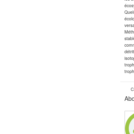
écos
Quel
écol
versa
Métho
stab
commu
détri
isot
troph
trop
C
Abo