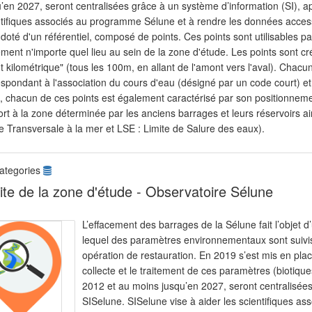
’en 2027, seront centralisées grâce à un système d’information (SI), a
ntifiques associés au programme Sélune et à rendre les données acces
 doté d'un référentiel, composé de points. Ces points sont utilisables
ement n'importe quel lieu au sein de la zone d'étude. Les points sont 
t kilométrique" (tous les 100m, en allant de l'amont vers l'aval). Chac
spondant à l'association du cours d'eau (désigné par un code court) et
 chacun de ces points est également caractérisé par son positionnement
rt à la zone déterminée par les anciens barrages et leurs réservoirs a
e Transversale à la mer et LSE : Limite de Salure des eaux).
ategories
ite de la zone d'étude - Observatoire Sélune
L’effacement des barrages de la Sélune fait l’objet 
lequel des paramètres environnementaux sont suivis a
opération de restauration. En 2019 s’est mis en pla
collecte et le traitement de ces paramètres (biotiqu
2012 et au moins jusqu’en 2027, seront centralisées
SISelune. SISelune vise à aider les scientifiques a