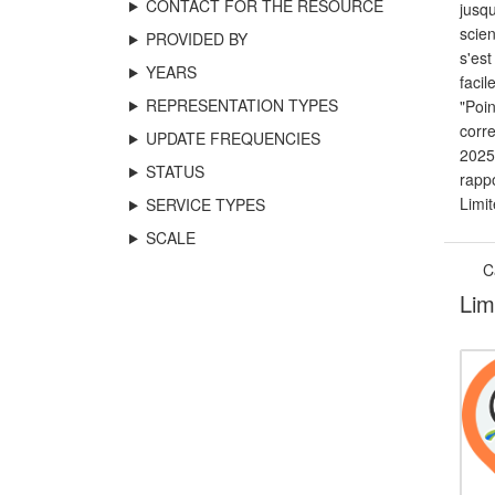
CONTACT FOR THE RESOURCE
jusqu
scie
PROVIDED BY
s'est
YEARS
facil
REPRESENTATION TYPES
"Poin
corre
UPDATE FREQUENCIES
2025,
STATUS
rappo
Limit
SERVICE TYPES
SCALE
C
Lim