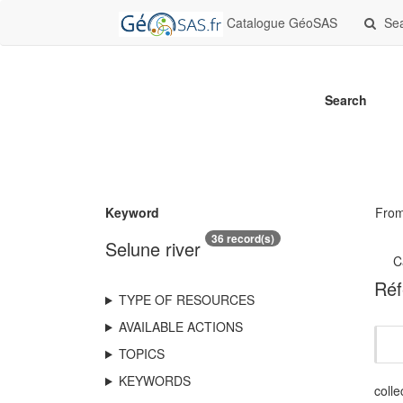
Catalogue GéoSAS
Se
Search
Keyword
Fro
36 record(s)
Selune river
C
Réf
TYPE OF RESOURCES
AVAILABLE ACTIONS
TOPICS
KEYWORDS
colle