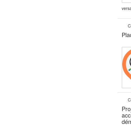
versa
C
Pla
C
Pro
acc
dém