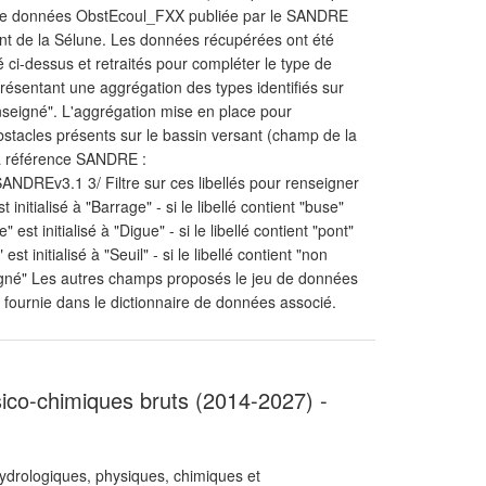
 de données ObstEcoul_FXX publiée par le SANDRE
ant de la Sélune. Les données récupérées ont été
é ci-dessus et retraités pour compléter le type de
résentant une aggrégation des types identifiés sur
renseigné". L'aggrégation mise en place pour
obstacles présents sur le bassin versant (champ de la
la référence SANDRE :
ANDREv3.1 3/ Filtre sur ces libellés pour renseigner
 initialisé à "Barrage" - si le libellé contient "buse"
" est initialisé à "Digue" - si le libellé contient "pont"
 est initialisé à "Seuil" - si le libellé contient "non
nseigné" Les autres champs proposés le jeu de données
fournie dans le dictionnaire de données associé.
ico-chimiques bruts (2014-2027) -
ydrologiques, physiques, chimiques et