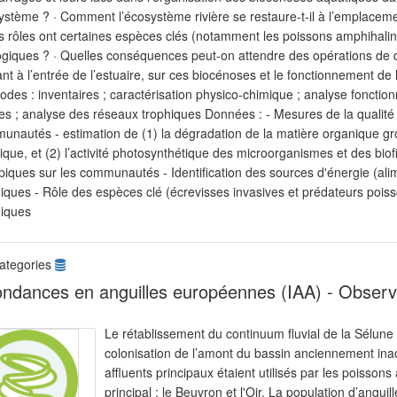
ystème ? · Comment l’écosystème rivière se restaure-t-il à l’emplaceme
s rôles ont certaines espèces clés (notamment les poissons amphihalins
ogiques ? · Quelles conséquences peut-on attendre des opérations de
nt à l’entrée de l’estuaire, sur ces biocénoses et le fonctionnement de
des : inventaires ; caractérisation physico-chimique ; analyse fonctio
les ; analyse des réseaux trophiques Données : - Mesures de la qualité
nautés - estimation de (1) la dégradation de la matière organique grossi
tique, et (2) l’activité photosynthétique des microorganismes et des bio
opiques sur les communautés - Identification des sources d'énergie (al
iques - Rôle des espèces clé (écrevisses invasives et prédateurs poiss
hiques
ategories
ndances en anguilles européennes (IAA) - Observ
Le rétablissement du continuum fluvial de la Sélune
colonisation de l’amont du bassin anciennement inac
affluents principaux étaient utilisés par les poisson
principal : le Beuvron et l'Oir. La population d’angu