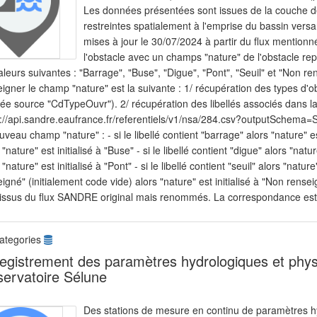
Les données présentées sont issues de la couche
restreintes spatialement à l'emprise du bassin vers
mises à jour le 30/07/2024 à partir du flux mentionn
l'obstacle avec un champs "nature" de l'obstacle rep
aleurs suivantes : "Barrage", "Buse", "Digue", "Pont", "Seuil" et "Non 
igner le champ "nature" est la suivante : 1/ récupération des types d'
ée source "CdTypeOuvr"). 2/ récupération des libellés associés dans 
s://api.sandre.eaufrance.fr/referentiels/v1/nsa/284.csv?outputSchema=S
uveau champ "nature" : - si le libellé contient "barrage" alors "nature" est
 "nature" est initialisé à "Buse" - si le libellé contient "digue" alors "nature
 "nature" est initialisé à "Pont" - si le libellé contient "seuil" alors "nature"
igné" (initialement code vide) alors "nature" est initialisé à "Non re
 issus du flux SANDRE original mais renommés. La correspondance est 
ategories
egistrement des paramètres hydrologiques et phys
ervatoire Sélune
Des stations de mesure en continu de paramètres h