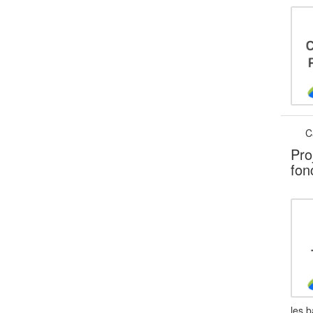
C
Pro
fon
les b