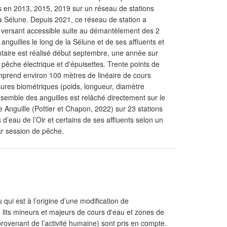
 en 2013, 2015, 2019 sur un réseau de stations
 Sélune. Depuis 2021, ce réseau de station a
in versant accessible suite au démantèlement des 2
nguilles le long de la Sélune et de ses affluents et
ventaire est réalisé début septembre, une année sur
e pêche électrique et d'épuisettes. Trente points de
prend environ 100 mètres de linéaire de cours
sures biométriques (poids, longueur, diamètre
ensemble des anguilles est relâché directement sur le
 Anguille (Pottier et Chapon, 2022) sur 23 stations
d’eau de l’Oir et certains de ses affluents selon un
ar session de pêche.
 qui est à l’origine d’une modification de
 lits mineurs et majeurs de cours d'eau et zones de
provenant de l’activité humaine) sont pris en compte.