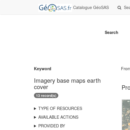
Catalogue GéoSAS
Se
Search
Keyword
Fro
Imagery base maps earth
cover
Pro
13 record(s)
TYPE OF RESOURCES
AVAILABLE ACTIONS
PROVIDED BY