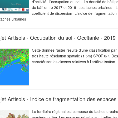
d’activité- L’occupation du sol - La densité de bâti 
de bâti entre 2017 et 2019- Les taches urbaines - L
coefficient de dispersion- L'indice de fragmentation
taches urbaines
jet Artisols - Occupation du sol - Occitanie - 2019
Cette donnée raster résulte d'une classification pa
très haute résolution spatiale (1.5m) SPOT 6/7. Des
caractériser les classes relatives à l'artificialisation.
jet Artisols - Indice de fragmentation des espaces n
Le territoire régional est composé de taches urbaines
manière variée. Les espaces urbains sont reliés les 