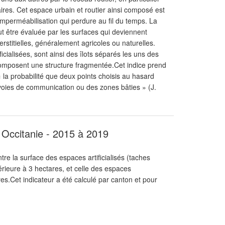
res. Cet espace urbain et routier ainsi composé est
imperméabilisation qui perdure au fil du temps. La
t être évaluée par les surfaces qui deviennent
erstitielles, généralement agricoles ou naturelles.
icialisées, sont ainsi des îlots séparés les uns des
t composent une structure fragmentée.Cet indice prend
« la probabilité que deux points choisis au hasard
s voies de communication ou des zones bâties » (J.
- Occitanie - 2015 à 2019
tre la surface des espaces artificialisés (taches
érieure à 3 hectares, et celle des espaces
res.Cet indicateur a été calculé par canton et pour