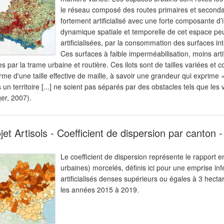
le réseau composé des routes primaires et secondai
fortement artificialisé avec une forte composante d’
dynamique spatiale et temporelle de cet espace peu
artificialisées, par la consommation des surfaces int
Ces surfaces à faible imperméabilisation, moins artif
es par la trame urbaine et routière. Ces ilots sont de tailles variées e
orme d'une taille effective de maille, à savoir une grandeur qui exprime 
 un territoire [...] ne soient pas séparés par des obstacles tels que le
er, 2007).
jet Artisols - Coefficient de dispersion par canton 
Le coefficient de dispersion représente le rapport en
urbaines) morcelés, définis ici pour une emprise inf
artificialisés denses supérieurs ou égales à 3 hecta
les années 2015 à 2019.