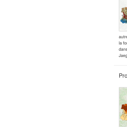
autr
la f
dans
Jaeg
Pro