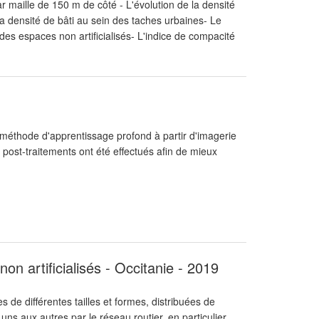
par maille de 150 m de côté - L'évolution de la densité
a densité de bâti au sein des taches urbaines- Le
 des espaces non artificialisés- L'indice de compacité
r méthode d'apprentissage profond à partir d'imagerie
 post-traitements ont été effectués afin de mieux
on artificialisés - Occitanie - 2019
 de différentes tailles et formes, distribuées de
uns aux autres par le réseau routier, en particulier