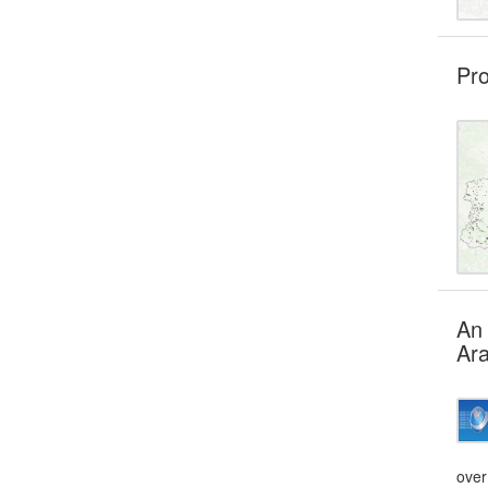
Pro
An 
Ara
over