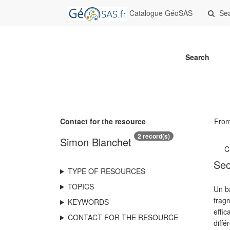
Catalogue GéoSAS
Se
Search
Contact for the resource
Fro
2 record(s)
Simon Blanchet
C
Sec
TYPE OF RESOURCES
TOPICS
Un b
fragm
KEYWORDS
effic
CONTACT FOR THE RESOURCE
diff