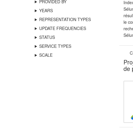
PROVIDED BY
Index
Sélu
YEARS
résul
REPRESENTATION TYPES
le co
UPDATE FREQUENCIES
reche
Sélun
STATUS
SERVICE TYPES
C
SCALE
Pro
de 