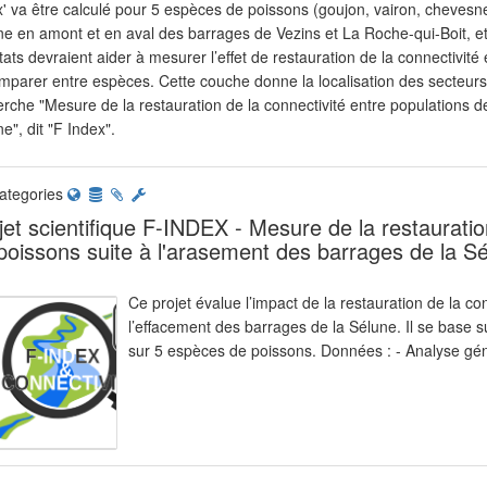
' va être calculé pour 5 espèces de poissons (goujon, vairon, chevesne
ne en amont et en aval des barrages de Vezins et La Roche-qui-Boit, et
tats devraient aider à mesurer l’effet de restauration de la connectivité 
mparer entre espèces. Cette couche donne la localisation des secteurs 
rche "Mesure de la restauration de la connectivité entre populations d
e", dit "F Index".
ategories
jet scientifique F-INDEX - Mesure de la restauratio
poissons suite à l'arasement des barrages de la S
Ce projet évalue l’impact de la restauration de la co
l’effacement des barrages de la Sélune. Il se base s
sur 5 espèces de poissons. Données : - Analyse gén