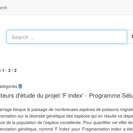
arch
m
1
-
2
/
2
ategories
teurs d'étude du projet 'F index' - Programme Sél
arrage bloque le passage de nombreuses espèces de poissons migrateur
entation sur la diversité génétique des espèces qui en résulte va dépen
ace de la population de l’espèce considérée. Pour quantifier cet effet 
érenciation génétique, nommé 'F Index' pour 'Fragmentation index' a ét