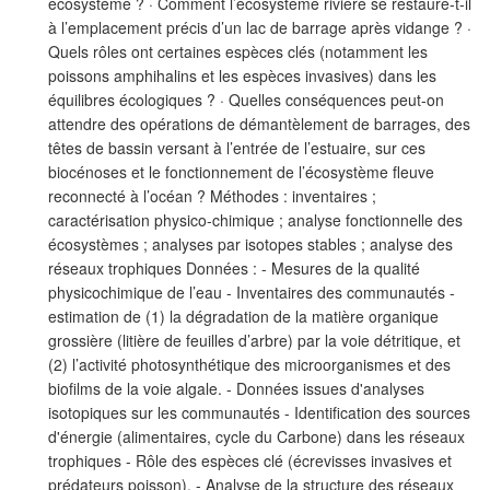
écosystème ? · Comment l’écosystème rivière se restaure-t-il
à l’emplacement précis d’un lac de barrage après vidange ? ·
Quels rôles ont certaines espèces clés (notamment les
poissons amphihalins et les espèces invasives) dans les
équilibres écologiques ? · Quelles conséquences peut-on
attendre des opérations de démantèlement de barrages, des
têtes de bassin versant à l’entrée de l’estuaire, sur ces
biocénoses et le fonctionnement de l’écosystème fleuve
reconnecté à l’océan ? Méthodes : inventaires ;
caractérisation physico-chimique ; analyse fonctionnelle des
écosystèmes ; analyses par isotopes stables ; analyse des
réseaux trophiques Données : - Mesures de la qualité
physicochimique de l’eau - Inventaires des communautés -
estimation de (1) la dégradation de la matière organique
grossière (litière de feuilles d’arbre) par la voie détritique, et
(2) l’activité photosynthétique des microorganismes et des
biofilms de la voie algale. - Données issues d'analyses
isotopiques sur les communautés - Identification des sources
d'énergie (alimentaires, cycle du Carbone) dans les réseaux
trophiques - Rôle des espèces clé (écrevisses invasives et
prédateurs poisson), - Analyse de la structure des réseaux