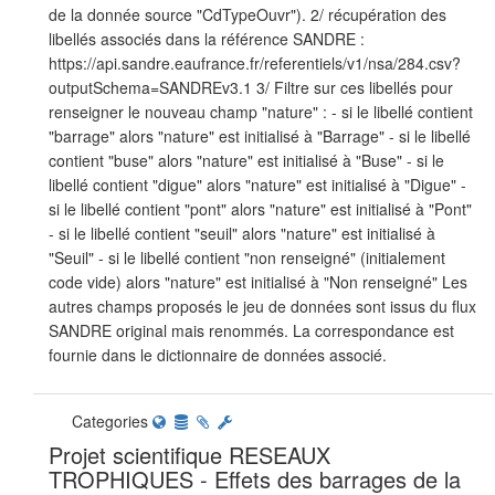
de la donnée source "CdTypeOuvr"). 2/ récupération des
libellés associés dans la référence SANDRE :
https://api.sandre.eaufrance.fr/referentiels/v1/nsa/284.csv?
outputSchema=SANDREv3.1 3/ Filtre sur ces libellés pour
renseigner le nouveau champ "nature" : - si le libellé contient
"barrage" alors "nature" est initialisé à "Barrage" - si le libellé
contient "buse" alors "nature" est initialisé à "Buse" - si le
libellé contient "digue" alors "nature" est initialisé à "Digue" -
si le libellé contient "pont" alors "nature" est initialisé à "Pont"
- si le libellé contient "seuil" alors "nature" est initialisé à
"Seuil" - si le libellé contient "non renseigné" (initialement
code vide) alors "nature" est initialisé à "Non renseigné" Les
autres champs proposés le jeu de données sont issus du flux
SANDRE original mais renommés. La correspondance est
fournie dans le dictionnaire de données associé.
Categories
Projet scientifique RESEAUX
TROPHIQUES - Effets des barrages de la