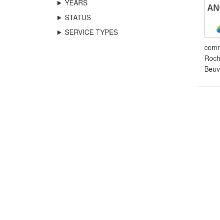
YEARS
STATUS
SERVICE TYPES
commu
Roche
Beuvr