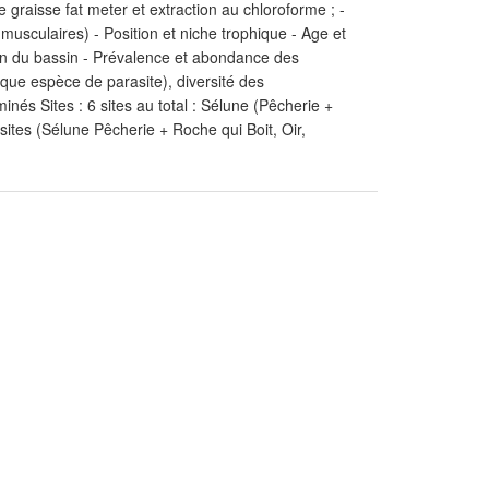
e graisse fat meter et extraction au chloroforme ; -
musculaires) - Position et niche trophique - Age et
ation du bassin - Prévalence et abondance des
que espèce de parasite), diversité des
nés Sites : 6 sites au total : Sélune (Pêcherie +
sites (Sélune Pêcherie + Roche qui Boit, Oir,