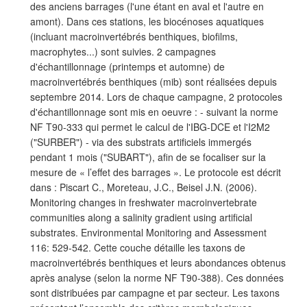
des anciens barrages (l'une étant en aval et l'autre en
amont). Dans ces stations, les biocénoses aquatiques
(incluant macroinvertébrés benthiques, biofilms,
macrophytes...) sont suivies. 2 campagnes
d'échantillonnage (printemps et automne) de
macroinvertébrés benthiques (mib) sont réalisées depuis
septembre 2014. Lors de chaque campagne, 2 protocoles
d'échantillonnage sont mis en oeuvre : - suivant la norme
NF T90-333 qui permet le calcul de l'IBG-DCE et l'I2M2
("SURBER") - via des substrats artificiels immergés
pendant 1 mois ("SUBART"), afin de se focaliser sur la
mesure de « l’effet des barrages ». Le protocole est décrit
dans : Piscart C., Moreteau, J.C., Beisel J.N. (2006).
Monitoring changes in freshwater macroinvertebrate
communities along a salinity gradient using artificial
substrates. Environmental Monitoring and Assessment
116: 529-542. Cette couche détaille les taxons de
macroinvertébrés benthiques et leurs abondances obtenus
après analyse (selon la norme NF T90-388). Ces données
sont distribuées par campagne et par secteur. Les taxons