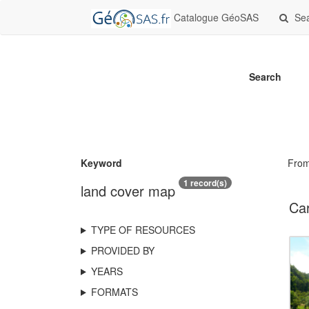
Catalogue GéoSAS
Se
Search
Keyword
Fro
1 record(s)
land cover map
Car
TYPE OF RESOURCES
PROVIDED BY
YEARS
FORMATS